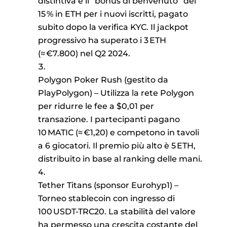
distintiva è il “bonus di benvenuto” del
15 % in ETH per i nuovi iscritti, pagato
subito dopo la verifica KYC. Il jackpot
progressivo ha superato i 3 ETH
(≈ €7.800) nel Q2 2024.
Polygon Poker Rush (gestito da
PlayPolygon) – Utilizza la rete Polygon
per ridurre le fee a $0,01 per
transazione. I partecipanti pagano
10 MATIC (≈ €1,20) e competono in tavoli
a 6 giocatori. Il premio più alto è 5 ETH,
distribuito in base al ranking delle mani.
Tether Titans (sponsor Eurohyp1) –
Torneo stablecoin con ingresso di
100 USDT‑TRC20. La stabilità del valore
ha permesso una crescita costante del