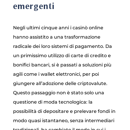
emergenti
Negli ultimi cinque anni i casinò online
hanno assistito a una trasformazione
radicale dei loro sistemi di pagamento. Da
un primissimo utilizzo di carte di credito e
bonifici bancari, si è passati a soluzioni più
agili come i wallet elettronici, per poi
giungere all’adozione delle criptovalute.
Questo passaggio non è stato solo una
questione di moda tecnologica: la
possibilità di depositare e prelevare fondi in
modo quasi istantaneo, senza intermediari
tradizionali, ha cambiato il modo in cui i