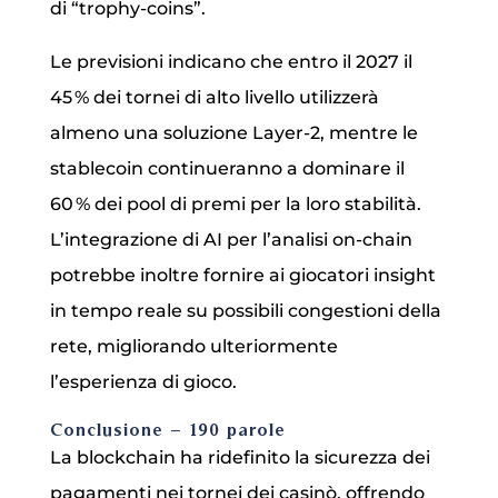
di “trophy‑coins”.
Le previsioni indicano che entro il 2027 il
45 % dei tornei di alto livello utilizzerà
almeno una soluzione Layer‑2, mentre le
stablecoin continueranno a dominare il
60 % dei pool di premi per la loro stabilità.
L’integrazione di AI per l’analisi on‑chain
potrebbe inoltre fornire ai giocatori insight
in tempo reale su possibili congestioni della
rete, migliorando ulteriormente
l’esperienza di gioco.
Conclusione – 190 parole
La blockchain ha ridefinito la sicurezza dei
pagamenti nei tornei dei casinò, offrendo