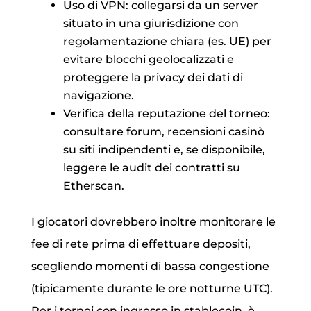
Uso di VPN: collegarsi da un server
situato in una giurisdizione con
regolamentazione chiara (es. UE) per
evitare blocchi geolocalizzati e
proteggere la privacy dei dati di
navigazione.
Verifica della reputazione del torneo:
consultare forum, recensioni casinò
su siti indipendenti e, se disponibile,
leggere le audit dei contratti su
Etherscan.
I giocatori dovrebbero inoltre monitorare le
fee di rete prima di effettuare depositi,
scegliendo momenti di bassa congestione
(tipicamente durante le ore notturne UTC).
Per i tornei con ingresso in stablecoin, è