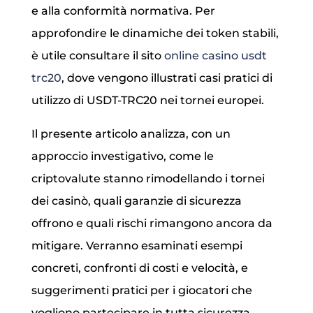
e alla conformità normativa. Per
approfondire le dinamiche dei token stabili,
è utile consultare il sito
online casino usdt
trc20
, dove vengono illustrati casi pratici di
utilizzo di USDT‑TRC20 nei tornei europei.
Il presente articolo analizza, con un
approccio investigativo, come le
criptovalute stanno rimodellando i tornei
dei casinò, quali garanzie di sicurezza
offrono e quali rischi rimangono ancora da
mitigare. Verranno esaminati esempi
concreti, confronti di costi e velocità, e
suggerimenti pratici per i giocatori che
vogliono partecipare in tutta sicurezza.