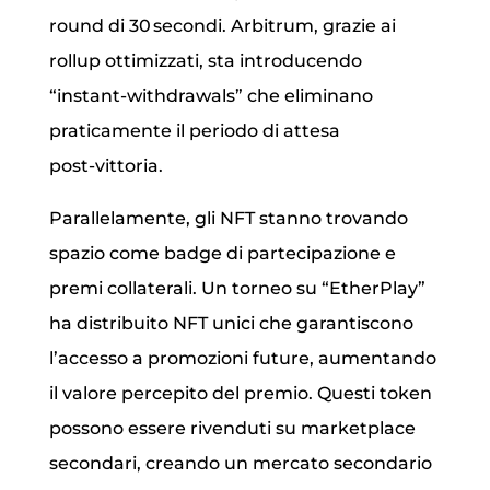
round di 30 secondi. Arbitrum, grazie ai
rollup ottimizzati, sta introducendo
“instant‑withdrawals” che eliminano
praticamente il periodo di attesa
post‑vittoria.
Parallelamente, gli NFT stanno trovando
spazio come badge di partecipazione e
premi collaterali. Un torneo su “EtherPlay”
ha distribuito NFT unici che garantiscono
l’accesso a promozioni future, aumentando
il valore percepito del premio. Questi token
possono essere rivenduti su marketplace
secondari, creando un mercato secondario