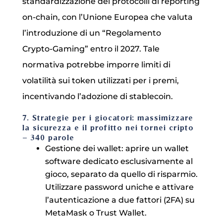
standardizzazione dei protocolli di reporting
on‑chain, con l’Unione Europea che valuta
l’introduzione di un “Regolamento
Crypto‑Gaming” entro il 2027. Tale
normativa potrebbe imporre limiti di
volatilità sui token utilizzati per i premi,
incentivando l’adozione di stablecoin.
7. Strategie per i giocatori: massimizzare
la sicurezza e il profitto nei tornei cripto
– 340 parole
Gestione dei wallet: aprire un wallet
software dedicato esclusivamente al
gioco, separato da quello di risparmio.
Utilizzare password uniche e attivare
l’autenticazione a due fattori (2FA) su
MetaMask o Trust Wallet.