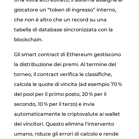
giocatore un “token di ingresso” interno,
che non è altro che un record su una
tabella di database sincronizzata con la
blockchain.
Gli smart contract di Ethereum gestiscono
la distribuzione dei premi. Al termine del
torneo, il contract verifica le classifiche,
calcola le quote di vincita (ad esempio 70 %
del pool per il primo posto, 20 % per il
secondo, 10 % per il terzo) e invia
automaticamente le criptovalute ai wallet
dei vincitori. Questo elimina l’intervento
umano, riduce gli errori di calcolo e rende