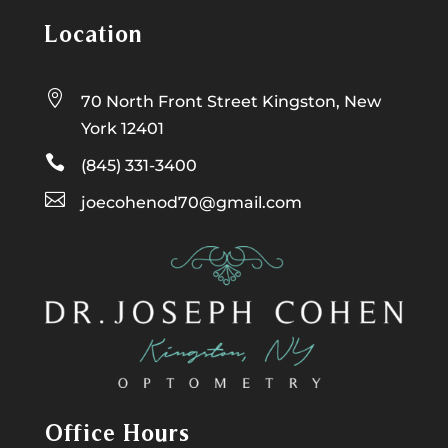
Location

70 North Front Street Kingston, New
York 12401

(845) 331-3400

joecohenod70@gmail.com
Office Hours