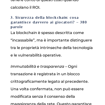
calcolano il ROI.
3. Sicurezza della blockchain: cosa
garantisce davvero ai giocatori? – 380
parole
La blockchain è spesso descritta come
“incassabile”, ma è importante distinguere
tra le proprietà intrinseche della tecnologia
e le vulnerabilità operative.
Immutabilità e trasparenza
– Ogni
transazione è registrata in un blocco
crittograficamente legato al precedente.
Una volta confermata, non può essere
modificata senza il consenso della
maggioranza della rete. Questo garantisce