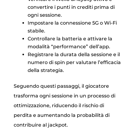
convertire i punti in crediti prima di
ogni sessione.
Impostare la connessione 5G o Wi‑Fi
stabile.
Controllare la batteria e attivare la
modalità “performance” dell’app.
Registrare la durata della sessione e il
numero di spin per valutare l’efficacia
della strategia.
Seguendo questi passaggi, il giocatore
trasforma ogni sessione in un processo di
ottimizzazione, riducendo il rischio di
perdita e aumentando la probabilità di
contribuire al jackpot.