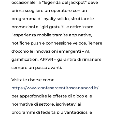
occasionale” a “legenda del jackpot” deve
prima scegliere un operatore con un
programma di loyalty solido, sfruttare le
promozioni e i giri gratuiti, e ottimizzare
l’esperienza mobile tramite app native,
notifiche push e connessione veloce. Tenere
d’occhio le innovazioni emergenti – AI,
gamification, AR/VR – garantirà di rimanere
sempre un passo avanti.
Visitate risorse come
https://www.confesercentitoscananord.it/
per approfondire le offerte di gioco e le
normative di settore, iscrivetevi ai
programmi di fedeltà più vantaggiosi e