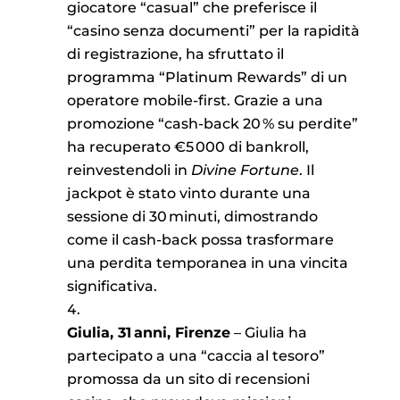
giocatore “casual” che preferisce il
“casino senza documenti” per la rapidità
di registrazione, ha sfruttato il
programma “Platinum Rewards” di un
operatore mobile‑first. Grazie a una
promozione “cash‑back 20 % su perdite”
ha recuperato €5 000 di bankroll,
reinvestendoli in
Divine Fortune
. Il
jackpot è stato vinto durante una
sessione di 30 minuti, dimostrando
come il cash‑back possa trasformare
una perdita temporanea in una vincita
significativa.
Giulia, 31 anni, Firenze
– Giulia ha
partecipato a una “caccia al tesoro”
promossa da un sito di recensioni