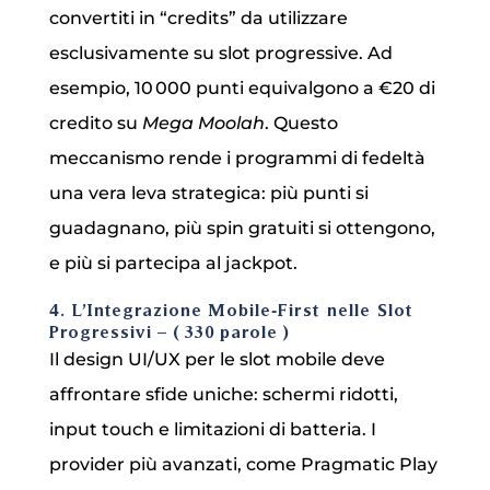
convertiti in “credits” da utilizzare
esclusivamente su slot progressive. Ad
esempio, 10 000 punti equivalgono a €20 di
credito su
Mega Moolah
. Questo
meccanismo rende i programmi di fedeltà
una vera leva strategica: più punti si
guadagnano, più spin gratuiti si ottengono,
e più si partecipa al jackpot.
4. L’Integrazione Mobile‑First nelle Slot
Progressivi – ( 330 parole )
Il design UI/UX per le slot mobile deve
affrontare sfide uniche: schermi ridotti,
input touch e limitazioni di batteria. I
provider più avanzati, come Pragmatic Play