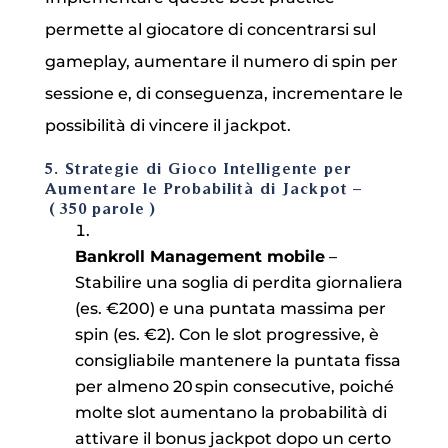
permette al giocatore di concentrarsi sul
gameplay, aumentare il numero di spin per
sessione e, di conseguenza, incrementare le
possibilità di vincere il jackpot.
5. Strategie di Gioco Intelligente per
Aumentare le Probabilità di Jackpot –
( 350 parole )
Bankroll Management mobile
–
Stabilire una soglia di perdita giornaliera
(es. €200) e una puntata massima per
spin (es. €2). Con le slot progressive, è
consigliabile mantenere la puntata fissa
per almeno 20 spin consecutive, poiché
molte slot aumentano la probabilità di
attivare il bonus jackpot dopo un certo