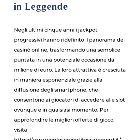
in Leggende
Negli ultimi cinque anni i jackpot
progressivi hanno ridefinito il panorama dei
casinò online, trasformando una semplice
puntata in una potenziale occasione da
milione di euro. La loro attrattiva è cresciuta
in maniera esponenziale grazie alla
diffusione degli smartphone, che
consentono ai giocatori di accedere alle slot
ovunque e in qualsiasi momento. Per
approfondire le migliori offerte di gioco,
visita
https://www.confesercentitoscananord.it/.