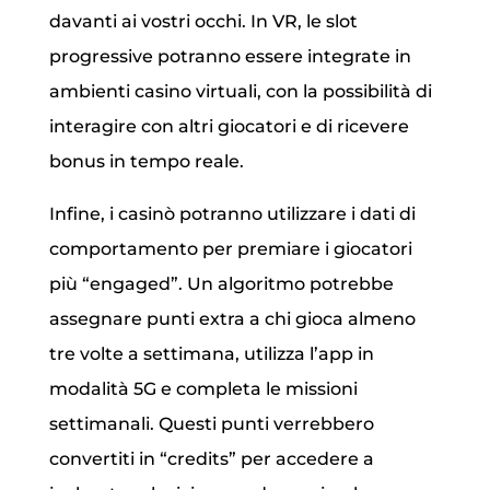
davanti ai vostri occhi. In VR, le slot
progressive potranno essere integrate in
ambienti casino virtuali, con la possibilità di
interagire con altri giocatori e di ricevere
bonus in tempo reale.
Infine, i casinò potranno utilizzare i dati di
comportamento per premiare i giocatori
più “engaged”. Un algoritmo potrebbe
assegnare punti extra a chi gioca almeno
tre volte a settimana, utilizza l’app in
modalità 5G e completa le missioni
settimanali. Questi punti verrebbero
convertiti in “credits” per accedere a