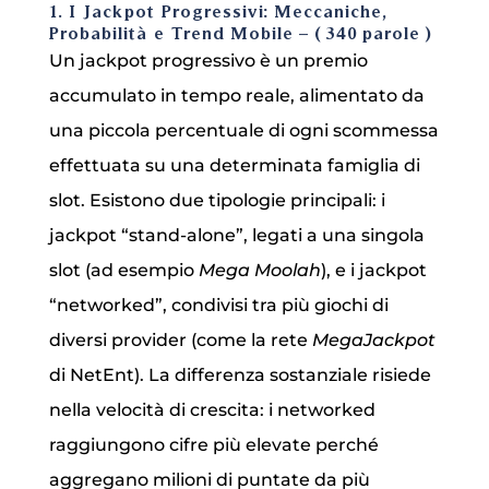
1. I Jackpot Progressivi: Meccaniche,
Probabilità e Trend Mobile – ( 340 parole )
Un jackpot progressivo è un premio
accumulato in tempo reale, alimentato da
una piccola percentuale di ogni scommessa
effettuata su una determinata famiglia di
slot. Esistono due tipologie principali: i
jackpot “stand‑alone”, legati a una singola
slot (ad esempio
Mega Moolah
), e i jackpot
“networked”, condivisi tra più giochi di
diversi provider (come la rete
MegaJackpot
di NetEnt). La differenza sostanziale risiede
nella velocità di crescita: i networked
raggiungono cifre più elevate perché
aggregano milioni di puntate da più