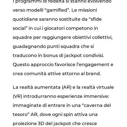
I programmi di fedeltà si stanno evolvendo
verso modelli “gamified”. Le missioni
quotidiane saranno sostituite da “sfide
social” in cui i giocatori competono in
squadre per raggiungere obiettivi collettivi,
guadagnando punti squadra che si
traducono in bonus di jackpot condivisi.
Questo approccio favorisce l’engagement e
crea comunità attive attorno al brand.
La realtà aumentata (AR) e la realtà virtuale
(VR) introdurranno esperienze immersive:
immaginate di entrare in una “caverna del
tesoro” AR, dove ogni spin attiva una
proiezione 3D del jackpot che cresce