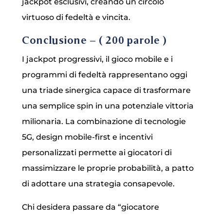
jackpot esclusivi, creando un circolo
virtuoso di fedeltà e vincita.
Conclusione – ( 200 parole )
I jackpot progressivi, il gioco mobile e i
programmi di fedeltà rappresentano oggi
una triade sinergica capace di trasformare
una semplice spin in una potenziale vittoria
milionaria. La combinazione di tecnologie
5G, design mobile‑first e incentivi
personalizzati permette ai giocatori di
massimizzare le proprie probabilità, a patto
di adottare una strategia consapevole.
Chi desidera passare da “giocatore