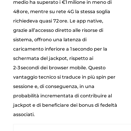
medio ha superato i €1 milione in meno di
48 ore, mentre su rete 4G la stessa soglia
richiedeva quasi 72 ore. Le app native,
grazie all’accesso diretto alle risorse di
sistema, offrono una latenza di
caricamento inferiore a 1 secondo per la
schermata del jackpot, rispetto ai
2‑3 secondi dei browser mobile. Questo
vantaggio tecnico si traduce in più spin per
sessione e, di conseguenza, in una
probabilità incrementata di contribuire al
jackpot e di beneficiare dei bonus di fedeltà
associati.