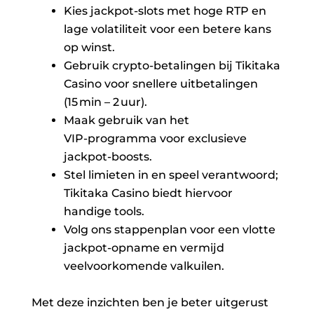
Kies jackpot‑slots met hoge RTP en
lage volatiliteit voor een betere kans
op winst.
Gebruik crypto‑betalingen bij Tikitaka
Casino voor snellere uitbetalingen
(15 min – 2 uur).
Maak gebruik van het
VIP‑programma voor exclusieve
jackpot‑boosts.
Stel limieten in en speel verantwoord;
Tikitaka Casino biedt hiervoor
handige tools.
Volg ons stappenplan voor een vlotte
jackpot‑opname en vermijd
veelvoorkomende valkuilen.
Met deze inzichten ben je beter uitgerust