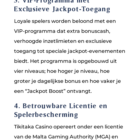
Exclusieve Jackpot‑Toegang
Loyale spelers worden beloond met een
VIP‑programma dat extra bonuscash,
verhoogde inzetlimieten en exclusieve
toegang tot speciale jackpot‑evenementen
biedt. Het programma is opgebouwd uit
vier niveaus; hoe hoger je niveau, hoe
groter je dagelijkse bonus en hoe vaker je
een “Jackpot Boost” ontvangt.
4. Betrouwbare Licentie en
Spelerbescherming
Tikitaka Casino opereert onder een licentie
van de Malta Gaming Authority (MGA) en