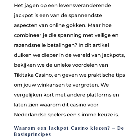
Het jagen op een levensveranderende
jackpot is een van de spannendste
aspecten van online gokken. Maar hoe
combineer je die spanning met veilige en
razendsnelle betalingen? In dit artikel
duiken we dieper in de wereld van jackpots,
bekijken we de unieke voordelen van
Tikitaka Casino, en geven we praktische tips
om jouw winkansen te vergroten. We
vergelijken kort met andere platforms en
laten zien waarom dit casino voor
Nederlandse spelers een slimme keuze is.
Waarom een Jackpot Casino kiezen? – De
Basisprincipes