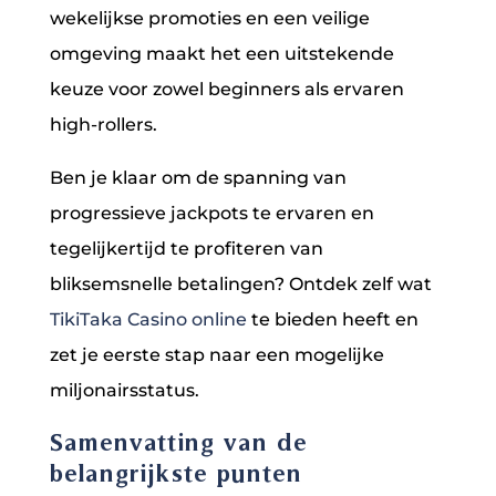
wekelijkse promoties en een veilige
omgeving maakt het een uitstekende
keuze voor zowel beginners als ervaren
high‑rollers.
Ben je klaar om de spanning van
progressieve jackpots te ervaren en
tegelijkertijd te profiteren van
bliksemsnelle betalingen? Ontdek zelf wat
TikiTaka Casino online
te bieden heeft en
zet je eerste stap naar een mogelijke
miljonairsstatus.
Samenvatting van de
belangrijkste punten