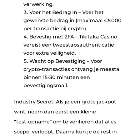
verwerking.
Voer het Bedrag In – Voer het
gewenste bedrag in (maximaal €5 000
per transactie bij crypto).
Bevestig met 2FA – Tikitaka Casino
vereist een tweestapsauthenticatie
voor extra veiligheid.
Wacht op Bevestiging – Voor
crypto‑transacties ontvang je meestal
binnen 15‑30 minuten een
bevestigingsmail.
Industry Secret: Als je een grote jackpot
wint, neem dan eerst een kleine
“test‑opname” om te verifiëren dat alles
soepel verloopt. Daarna kun je de rest in