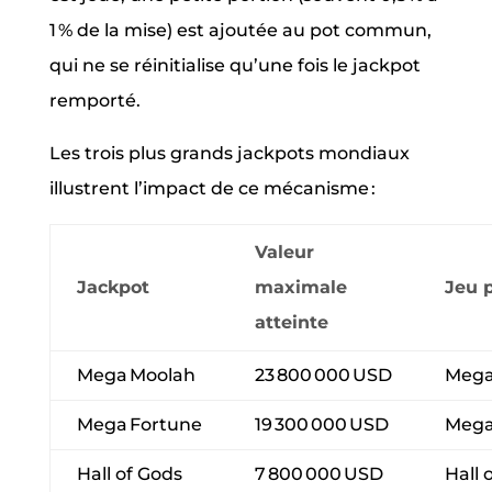
1 % de la mise) est ajoutée au pot commun,
qui ne se réinitialise qu’une fois le jackpot
remporté.
Les trois plus grands jackpots mondiaux
illustrent l’impact de ce mécanisme :
Valeur
Jackpot
maximale
Jeu p
atteinte
Mega Moolah
23 800 000 USD
Mega 
Mega Fortune
19 300 000 USD
Mega 
Hall of Gods
7 800 000 USD
Hall 