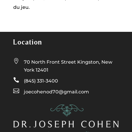
du jeu.
Location

70 North Front Street Kingston, New
York 12401

(845) 331-3400

joecohenod70@gmail.com