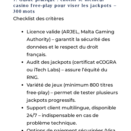
casino free‑play pour viser les jackpots –
300 mots
Checklist des critères
Licence valide (ARJEL, Malta Gaming
Authority) – garantit la sécurité des
données et le respect du droit
français.
Audit des jackpots (certificat eCOGRA
ou iTech Labs) – assure l’équité du
RNG.
Variété de jeux (minimum 800 titres
free‑play) – permet de tester plusieurs
jackpots progressifs.
Support client multilingue, disponible
24/7 – indispensable en cas de
problème technique.
Options de paiement sécurisées (Visa,