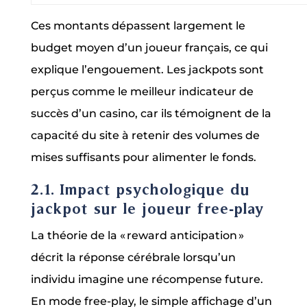
Ces montants dépassent largement le
budget moyen d’un joueur français, ce qui
explique l’engouement. Les jackpots sont
perçus comme le meilleur indicateur de
succès d’un casino, car ils témoignent de la
capacité du site à retenir des volumes de
mises suffisants pour alimenter le fonds.
2.1. Impact psychologique du
jackpot sur le joueur free‑play
La théorie de la « reward anticipation »
décrit la réponse cérébrale lorsqu’un
individu imagine une récompense future.
En mode free‑play, le simple affichage d’un