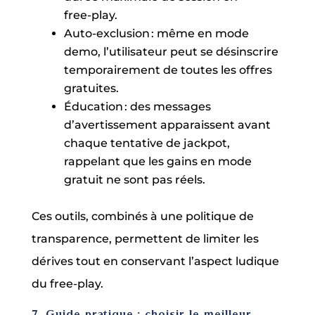
free‑play.
Auto‑exclusion : même en mode
demo, l’utilisateur peut se désinscrire
temporairement de toutes les offres
gratuites.
Éducation : des messages
d’avertissement apparaissent avant
chaque tentative de jackpot,
rappelant que les gains en mode
gratuit ne sont pas réels.
Ces outils, combinés à une politique de
transparence, permettent de limiter les
dérives tout en conservant l’aspect ludique
du free‑play.
7. Guide pratique : choisir le meilleur