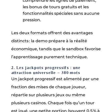
comprendre les lignes de paiement,
les bonus de tours gratuits et les
fonctionnalités spéciales sans aucune
pression.
Les deux formats offrent des avantages
distincts : la demo prépare à la réalité
économique, tandis que le sandbox favorise
l’apprentissage purement technique.
2. Les jackpots progressifs : une
attraction universelle – 380 mots
Un jackpot progressif est alimenté par une
fraction des mises de chaque joueur,
répartie sur plusieurs jeux ou même
plusieurs casinos. Chaque fois qu’un tour
est joué, une petite portion (souvent 0,5 % à