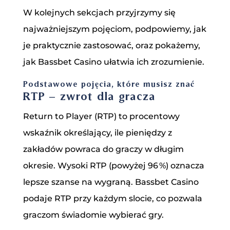
W kolejnych sekcjach przyjrzymy się
najważniejszym pojęciom, podpowiemy, jak
je praktycznie zastosować, oraz pokażemy,
jak Bassbet Casino ułatwia ich zrozumienie.
Podstawowe pojęcia, które musisz znać
RTP – zwrot dla gracza
Return to Player (RTP) to procentowy
wskaźnik określający, ile pieniędzy z
zakładów powraca do graczy w długim
okresie. Wysoki RTP (powyżej 96 %) oznacza
lepsze szanse na wygraną. Bassbet Casino
podaje RTP przy każdym slocie, co pozwala
graczom świadomie wybierać gry.