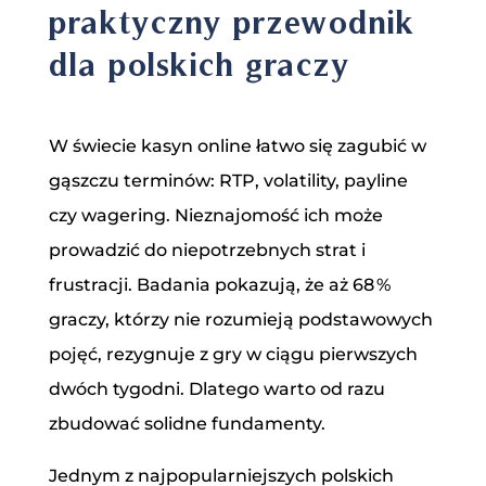
praktyczny przewodnik
dla polskich graczy
W świecie kasyn online łatwo się zagubić w
gąszczu terminów: RTP, volatility, payline
czy wagering. Nieznajomość ich może
prowadzić do niepotrzebnych strat i
frustracji. Badania pokazują, że aż 68 %
graczy, którzy nie rozumieją podstawowych
pojęć, rezygnuje z gry w ciągu pierwszych
dwóch tygodni. Dlatego warto od razu
zbudować solidne fundamenty.
Jednym z najpopularniejszych polskich