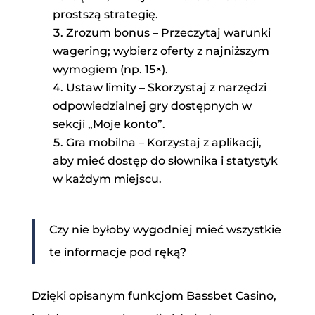
prostszą strategię.
Zrozum bonus – Przeczytaj warunki
wagering; wybierz oferty z najniższym
wymogiem (np. 15×).
Ustaw limity – Skorzystaj z narzędzi
odpowiedzialnej gry dostępnych w
sekcji „Moje konto”.
Gra mobilna – Korzystaj z aplikacji,
aby mieć dostęp do słownika i statystyk
w każdym miejscu.
Czy nie byłoby wygodniej mieć wszystkie
te informacje pod ręką?
Dzięki opisanym funkcjom Bassbet Casino,