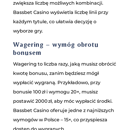
zwiększa liczbę możliwych kombinacji.
Bassbet Casino wyświetla liczbę linii przy
każdym tytule, co ułatwia decyzję o
wyborze gry.
Wagering – wymóg obrotu
bonusem
Wagering to liczba razy, jaką musisz obrócić
kwotę bonusu, zanim będziesz mógł
wypłacić wygraną. Przykładowo, przy
bonusie 100 zł i wymogu 20×, musisz
postawić 2000 zł, aby móc wypłacić środki.
Bassbet Casino oferuje jedne z najniższych
wymogów w Polsce – 15×, co przyspiesza
dostęp do wygranych.