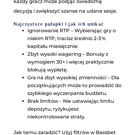
każdy gracz może podjąć świadomą
decyzję i zwiększyć szanse na udane sesje.
Najczęstsze pułapki i jak ich unikać
Ignorowanie RTP – Wybierając gry o
niskim RTP, tracisz średnio 2‑3 %
kapitału miesięcznie.
Zbyt wysoki wagering – Bonusy z
wymogiem 30× i więcej praktycznie
blokują wypłatę.
Gra na zbyt wysokiej zmienności – Dla
początkujących może to prowadzić do
szybkiego wyczerpania budżetu.
Brak limitów – Nie ustawiając limitu
depozytu, ryzykujesz
niekontrolowane straty.
Jak temu zaradzić? Użyj filtrów w Bassbet