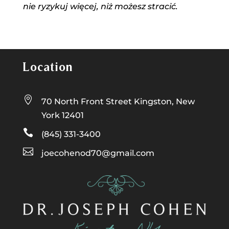
nie ryzykuj więcej, niż możesz stracić.
Location

70 North Front Street Kingston, New
York 12401

(845) 331-3400

joecohenod70@gmail.com