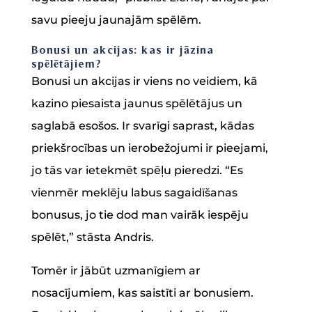
savu pieeju jaunajām spēlēm.
Bonusi un akcijas: kas ir jāzina
spēlētājiem?
Bonusi un akcijas ir viens no veidiem, kā
kazino piesaista jaunus spēlētājus un
saglabā esošos. Ir svarīgi saprast, kādas
priekšrocības un ierobežojumi ir pieejami,
jo tās var ietekmēt spēļu pieredzi. “Es
vienmēr meklēju labus sagaidīšanas
bonusus, jo tie dod man vairāk iespēju
spēlēt,” stāsta Andris.
Tomēr ir jābūt uzmanīgiem ar
nosacījumiem, kas saistīti ar bonusiem.