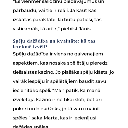
“Es vienmēr salīdzinu piedāvājumus un
pārbaudu, vai tie ir reāli. Ja kaut kas
izskatās pārāk labi, lai būtu patiesi, tas,
visticamāk, tā arī ir,” piebilst Jānis.
Spēļu dažādība un kvalitāte: kā tas
ietekmē izvēli?
Spēļu dažādība ir viens no galvenajiem
aspektiem, kas nosaka spēlētāju pieredzi
tiešsaistes kazino. Jo plašāks spēļu klāsts, jo
vairāk iespēju ir spēlētājiem baudīt savu
iecienītāko spēli. “Man patīk, ka manā
izvēlētajā kazino ir ne tikai sloti, bet arī
pokeri un blekdžeks, jo tā varu mainīt
spēles,” saka Marta, kas ir iecienījusi
dažādas spēles.