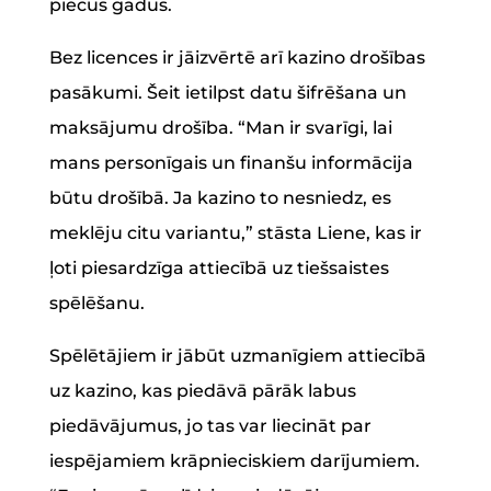
piecus gadus.
Bez licences ir jāizvērtē arī kazino drošības
pasākumi. Šeit ietilpst datu šifrēšana un
maksājumu drošība. “Man ir svarīgi, lai
mans personīgais un finanšu informācija
būtu drošībā. Ja kazino to nesniedz, es
meklēju citu variantu,” stāsta Liene, kas ir
ļoti piesardzīga attiecībā uz tiešsaistes
spēlēšanu.
Spēlētājiem ir jābūt uzmanīgiem attiecībā
uz kazino, kas piedāvā pārāk labus
piedāvājumus, jo tas var liecināt par
iespējamiem krāpnieciskiem darījumiem.