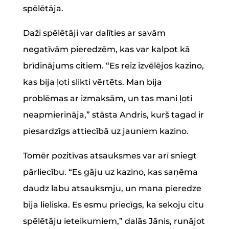
spēlētāja.
Daži spēlētāji var dalīties ar savām
negatīvām pieredzēm, kas var kalpot kā
brīdinājums citiem. “Es reiz izvēlējos kazino,
kas bija ļoti slikti vērtēts. Man bija
problēmas ar izmaksām, un tas mani ļoti
neapmierināja,” stāsta Andris, kurš tagad ir
piesardzīgs attiecībā uz jauniem kazino.
Tomēr pozitīvas atsauksmes var arī sniegt
pārliecību. “Es gāju uz kazino, kas saņēma
daudz labu atsauksmju, un mana pieredze
bija lieliska. Es esmu priecīgs, ka sekoju citu
spēlētāju ieteikumiem,” dalās Jānis, runājot