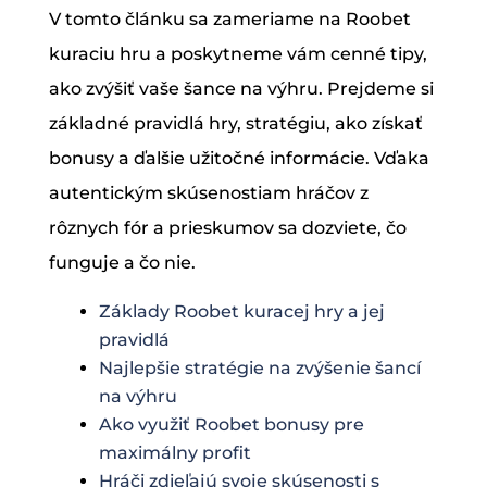
V tomto článku sa zameriame na Roobet
kuraciu hru a poskytneme vám cenné tipy,
ako zvýšiť vaše šance na výhru. Prejdeme si
základné pravidlá hry, stratégiu, ako získať
bonusy a ďalšie užitočné informácie. Vďaka
autentickým skúsenostiam hráčov z
rôznych fór a prieskumov sa dozviete, čo
funguje a čo nie.
Základy Roobet kuracej hry a jej
pravidlá
Najlepšie stratégie na zvýšenie šancí
na výhru
Ako využiť Roobet bonusy pre
maximálny profit
Hráči zdieľajú svoje skúsenosti s