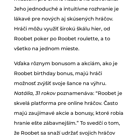
Jeho jednoduché a intuitívne rozhranie je
lákavé pre nových aj skúsených hráčov.
Hráči môžu využiť širokú škálu hier, od
Roobet poker po Roobet roulette, a to
všetko na jednom mieste.
Vďaka rôznym bonusom a akciám, ako je
Roobet birthday bonus, majú hráči
možnosť zvýšiť svoje šance na výhru.
Natália, 31 rokov
poznamenáva: “Roobet je
skvelá platforma pre online hráčov. Často
majú zaujímavé akcie a bonusy, ktoré robia
hranie ešte zábavnejším.” To svedčí o tom,
že Roobet sa snaží udržať svojich hráčov