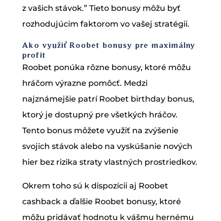
z vašich stávok.” Tieto bonusy môžu byť
rozhodujúcim faktorom vo vašej stratégii.
Ako využiť Roobet bonusy pre maximálny
profit
Roobet ponúka rôzne bonusy, ktoré môžu
hráčom výrazne pomôcť. Medzi
najznámejšie patrí Roobet birthday bonus,
ktorý je dostupný pre všetkých hráčov.
Tento bonus môžete využiť na zvýšenie
svojich stávok alebo na vyskúšanie nových
hier bez rizika straty vlastných prostriedkov.
Okrem toho sú k dispozícii aj Roobet
cashback a ďalšie Roobet bonusy, ktoré
môžu pridávať hodnotu k vášmu hernému