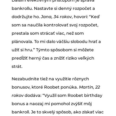
Ďalším efektívnym prístupom je správa
bankrollu. Nastavte si denný rozpočet a
dodržujte ho.
Jana, 34 rokov
, hovorí: “Keď
som sa naučila kontrolovať svoj rozpočet,
prestala som strácať viac, než som
plánovala. To mi dalo väčšiu slobodu hrať a
užiť si hru.” Týmto spôsobom si môžete
predĺžiť herný čas a znížiť riziko veľkých
strát.
Nezabudnite tiež na využitie rôznych
bonusov, ktoré Roobet ponúka.
Martin, 22
rokov
dodáva: “Využil som Roobet birthday
bonus a naozaj mi pomohol zvýšiť môj
bankroll. Je to skvelý spôsob, ako získať viac