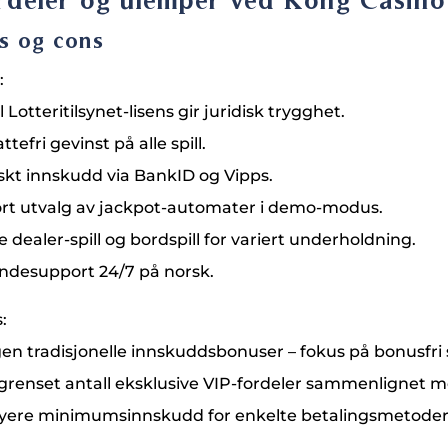
s og cons
:
l Lotteritilsynet‑lisens gir juridisk trygghet.
ttefri gevinst på alle spill.
skt innskudd via BankID og Vipps.
ort utvalg av jackpot‑automater i demo‑modus.
ve dealer‑spill og bordspill for variert underholdning.
ndesupport 24/7 på norsk.
:
gen tradisjonelle innskuddsbonuser – fokus på bonusfri s
grenset antall eksklusive VIP‑fordeler sammenlignet 
yere minimumsinnskudd for enkelte betalingsmetoder