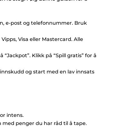
avn, e‑post og telefonnummer. Bruk
ipps, Visa eller Mastercard. Alle
å “Jackpot”. Klikk på “Spill gratis” for å
et innskudd og start med en lav innsats
or intens.
un med penger du har råd til å tape.