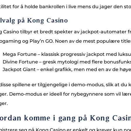
tilitet for å holde bankrollen i live mens du jager den st
llvalg på Kong Casino
 Casino tilbyr et bredt spekter av jackpot‑automater 
ogaming og Play’n GO. Noen av de mest populære title
Mega Fortune – klassisk progressiv jackpot med luksu
Divine Fortune – gresk mytologi med flere bonusfunk
Jackpot Giant – enkel grafikk, men med en av de høye
 disse spillene er tilgjengelige i demo‑modus, slik at d
er. Demo‑modus er ideell for nybegynnere som vil lære
er.
ordan komme i gang på Kong Casi
gistrere seg på Kong Casino er enkelt og krever kun no