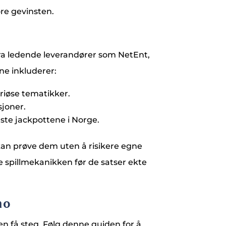
ore gevinsten.
fra ledende leverandører som NetEnt,
ne inkluderer:
riøse tematikker.
sjoner.
ste jackpottene i Norge.
u kan prøve dem uten å risikere egne
 spillmekanikken før de satser ekte
no
en få steg. Følg denne guiden for å