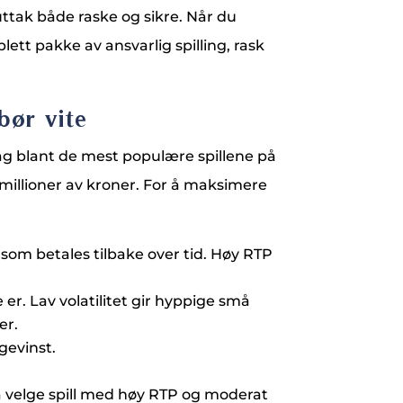
ttak både raske og sikre. Når du
lett pakke av ansvarlig spilling, rask
bør vite
ag blant de mest populære spillene på
millioner av kroner. For å maksimere
som betales tilbake over tid. Høy RTP
e er. Lav volatilitet gir hyppige små
er.
gevinst.
 å velge spill med høy RTP og moderat