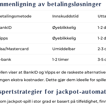
mmenligning av betalingsløsninger
etalingsmetode
Innskuddstid
Utt
ankID
Øyeblikkelig
1‑2 
ipps
Øyeblikkelig
1‑2 
isa/Mastercard
Umiddelbar
2‑3 
‑bank
1‑2 timer
3‑5 
llen viser at BankID og Vipps er de raskeste alternativ
ingen ekstra kostnader. Dette gjør dem ideelle for spil
spertstrategier for jackpot‑automa
 om jackpot‑spill i stor grad er basert på tilfeldighet, 