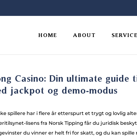
HOME
ABOUT
SERVIC
ng Casino: Din ultimate guide t
d jackpot og demo‑modus
ke spillere har i flere år etterspurt et trygt og lovlig al
eritilsynet‑lisens fra Norsk Tipping får du juridisk beskyt
 gevinster du vinner er helt fri for skatt, og du kan spill