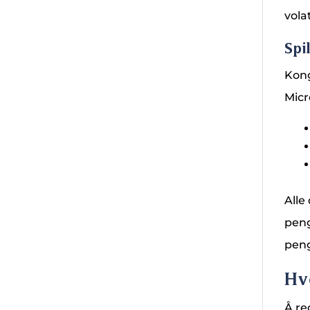
vola
Spi
Kong
Micr
Alle
peng
peng
Hv
Å re