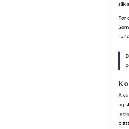
slik
For 
Som 
rund
D
p
Ko
Å ve
og s
jack
plat