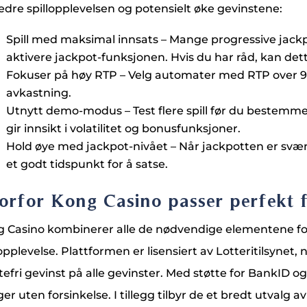
edre spillopplevelsen og potensielt øke gevinstene:
Spill med maksimal innsats – Mange progressive jackp
aktivere jackpot‑funksjonen. Hvis du har råd, kan det
Fokuser på høy RTP – Velg automater med RTP over 96 
avkastning.
Utnytt demo‑modus – Test flere spill før du bestemme
gir innsikt i volatilitet og bonusfunksjoner.
Hold øye med jackpot‑nivået – Når jackpotten er svæ
et godt tidspunkt for å satse.
orfor Kong Casino passer perfekt f
 Casino kombinerer alle de nødvendige elementene f
lopplevelse. Plattformen er lisensiert av Lotteritilsynet,
tefri gevinst på alle gevinster. Med støtte for BankID o
er uten forsinkelse. I tillegg tilbyr de et bredt utval