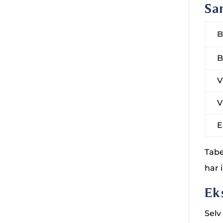
Sa
B
B
V
V
E
Tabe
har 
Ek
Selv