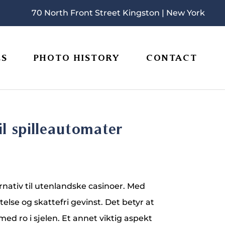
70 North Front Street Kingston | New York
ES
PHOTO HISTORY
CONTACT
il spilleautomater
ternativ til utenlandske casinoer. Med
telse og skattefri gevinst. Det betyr at
e med ro i sjelen. Et annet viktig aspekt