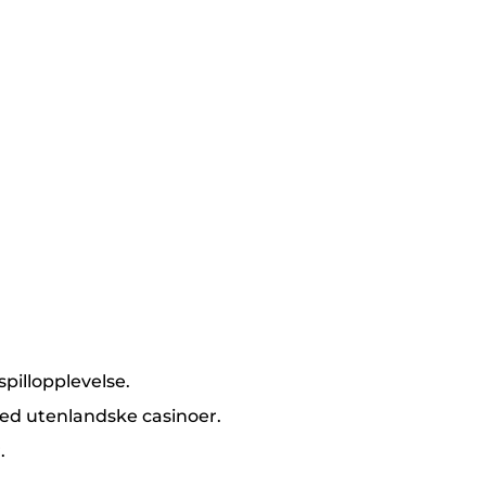
pillopplevelse.
med utenlandske casinoer.
.