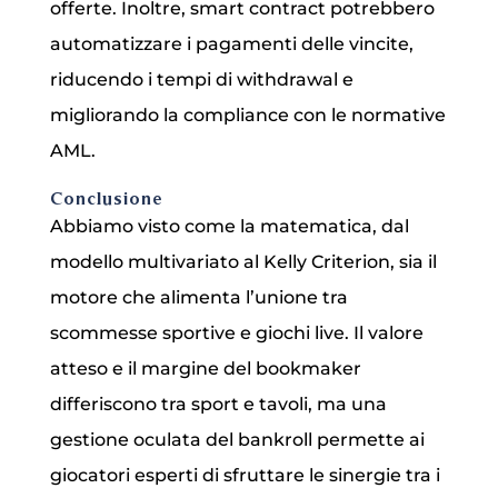
offerte. Inoltre, smart contract potrebbero
automatizzare i pagamenti delle vincite,
riducendo i tempi di withdrawal e
migliorando la compliance con le normative
AML.
Conclusione
Abbiamo visto come la matematica, dal
modello multivariato al Kelly Criterion, sia il
motore che alimenta l’unione tra
scommesse sportive e giochi live. Il valore
atteso e il margine del bookmaker
differiscono tra sport e tavoli, ma una
gestione oculata del bankroll permette ai
giocatori esperti di sfruttare le sinergie tra i