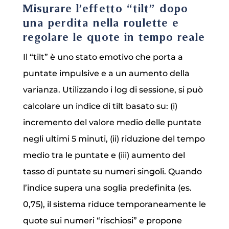
Misurare l’effetto “tilt” dopo
una perdita nella roulette e
regolare le quote in tempo reale
Il “tilt” è uno stato emotivo che porta a
puntate impulsive e a un aumento della
varianza. Utilizzando i log di sessione, si può
calcolare un indice di tilt basato su: (i)
incremento del valore medio delle puntate
negli ultimi 5 minuti, (ii) riduzione del tempo
medio tra le puntate e (iii) aumento del
tasso di puntate su numeri singoli. Quando
l’indice supera una soglia predefinita (es.
0,75), il sistema riduce temporaneamente le
quote sui numeri “rischiosi” e propone