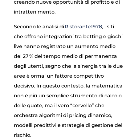
creando nuove opportunità di profitto e di
intrattenimento.
Secondo le analisi di
Ristorante1978
, i siti
che offrono integrazioni tra betting e giochi
live hanno registrato un aumento medio
del 27 % del tempo medio di permanenza
degli utenti, segno che la sinergia tra le due
aree è ormai un fattore competitivo
decisivo. In questo contesto, la matematica
non è più un semplice strumento di calcolo
delle quote, ma il vero “cervello” che
orchestra algoritmi di pricing dinamico,
modelli predittivi e strategie di gestione del
rischio.