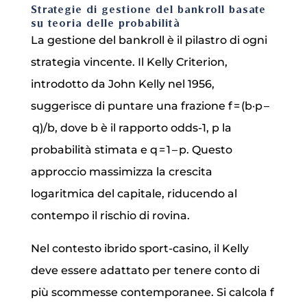
Strategie di gestione del bankroll basate
su teoria delle probabilità
La gestione del bankroll è il pilastro di ogni
strategia vincente. Il Kelly Criterion,
introdotto da John Kelly nel 1956,
suggerisce di puntare una frazione f = (b·p –
q)/b, dove b è il rapporto odds‑1, p la
probabilità stimata e q = 1 – p. Questo
approccio massimizza la crescita
logaritmica del capitale, riducendo al
contempo il rischio di rovina.
Nel contesto ibrido sport‑casino, il Kelly
deve essere adattato per tenere conto di
più scommesse contemporanee. Si calcola f