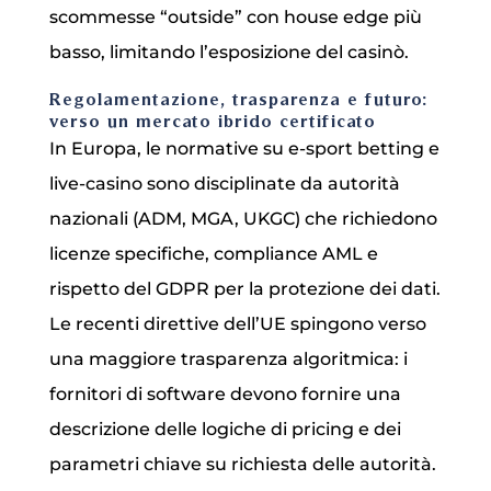
scommesse “outside” con house edge più
basso, limitando l’esposizione del casinò.
Regolamentazione, trasparenza e futuro:
verso un mercato ibrido certificato
In Europa, le normative su e‑sport betting e
live‑casino sono disciplinate da autorità
nazionali (ADM, MGA, UKGC) che richiedono
licenze specifiche, compliance AML e
rispetto del GDPR per la protezione dei dati.
Le recenti direttive dell’UE spingono verso
una maggiore trasparenza algoritmica: i
fornitori di software devono fornire una
descrizione delle logiche di pricing e dei
parametri chiave su richiesta delle autorità.