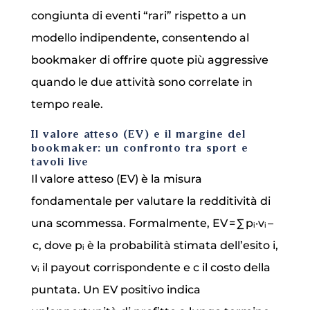
congiunta di eventi “rari” rispetto a un
modello indipendente, consentendo al
bookmaker di offrire quote più aggressive
quando le due attività sono correlate in
tempo reale.
Il valore atteso (EV) e il margine del
bookmaker: un confronto tra sport e
tavoli live
Il valore atteso (EV) è la misura
fondamentale per valutare la redditività di
una scommessa. Formalmente, EV = ∑ pᵢ·vᵢ –
c, dove pᵢ è la probabilità stimata dell’esito i,
vᵢ il payout corrispondente e c il costo della
puntata. Un EV positivo indica