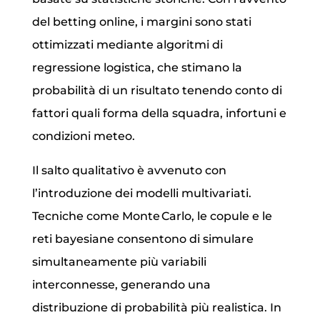
del betting online, i margini sono stati
ottimizzati mediante algoritmi di
regressione logistica, che stimano la
probabilità di un risultato tenendo conto di
fattori quali forma della squadra, infortuni e
condizioni meteo.
Il salto qualitativo è avvenuto con
l’introduzione dei modelli multivariati.
Tecniche come Monte Carlo, le copule e le
reti bayesiane consentono di simulare
simultaneamente più variabili
interconnesse, generando una
distribuzione di probabilità più realistica. In