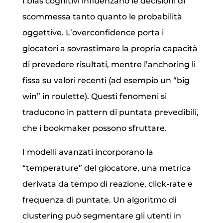
I bias cognitivi influenzano le decisioni di
scommessa tanto quanto le probabilità
oggettive. L’overconfidence porta i
giocatori a sovrastimare la propria capacità
di prevedere risultati, mentre l’anchoring li
fissa su valori recenti (ad esempio un “big
win” in roulette). Questi fenomeni si
traducono in pattern di puntata prevedibili,
che i bookmaker possono sfruttare.
I modelli avanzati incorporano la
“temperature” del giocatore, una metrica
derivata da tempo di reazione, click‑rate e
frequenza di puntate. Un algoritmo di
clustering può segmentare gli utenti in