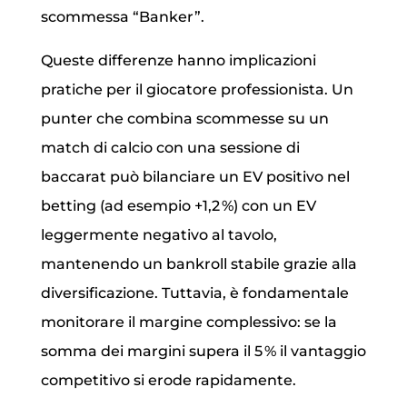
scommessa “Banker”.
Queste differenze hanno implicazioni
pratiche per il giocatore professionista. Un
punter che combina scommesse su un
match di calcio con una sessione di
baccarat può bilanciare un EV positivo nel
betting (ad esempio +1,2 %) con un EV
leggermente negativo al tavolo,
mantenendo un bankroll stabile grazie alla
diversificazione. Tuttavia, è fondamentale
monitorare il margine complessivo: se la
somma dei margini supera il 5 % il vantaggio
competitivo si erode rapidamente.