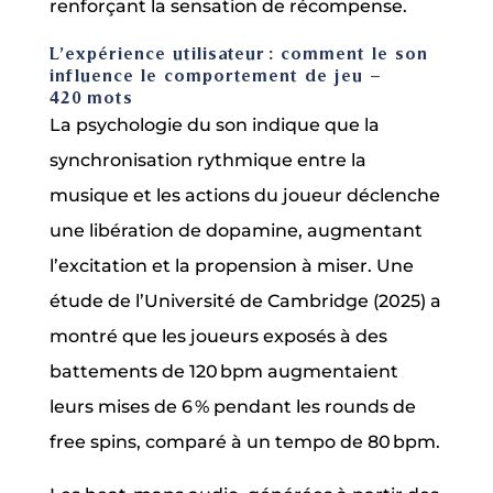
renforçant la sensation de récompense.
L’expérience utilisateur : comment le son
influence le comportement de jeu –
420 mots
La psychologie du son indique que la
synchronisation rythmique entre la
musique et les actions du joueur déclenche
une libération de dopamine, augmentant
l’excitation et la propension à miser. Une
étude de l’Université de Cambridge (2025) a
montré que les joueurs exposés à des
battements de 120 bpm augmentaient
leurs mises de 6 % pendant les rounds de
free spins, comparé à un tempo de 80 bpm.