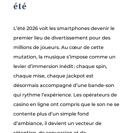
été
L’été 2026 voit les smartphones devenir le
premier lieu de divertissement pour des
millions de joueurs. Au cœur de cette
mutation, la musique s’impose comme un
levier d’immersion inédit : chaque spin,
chaque mise, chaque jackpot est
désormais accompagné d’une bande‑son
qui rythme l’expérience. Les opérateurs de
casino en ligne ont compris que le son ne se
contente plus d’un simple fond
d’ambiance, il devient un vecteur de
rétention, de conversion et de