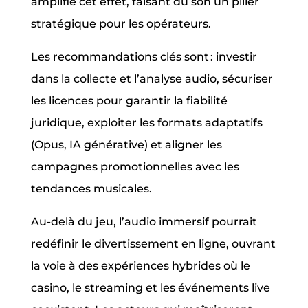
amplifie cet effet, faisant du son un pilier
stratégique pour les opérateurs.
Les recommandations clés sont : investir
dans la collecte et l’analyse audio, sécuriser
les licences pour garantir la fiabilité
juridique, exploiter les formats adaptatifs
(Opus, IA générative) et aligner les
campagnes promotionnelles avec les
tendances musicales.
Au-delà du jeu, l’audio immersif pourrait
redéfinir le divertissement en ligne, ouvrant
la voie à des expériences hybrides où le
casino, le streaming et les événements live