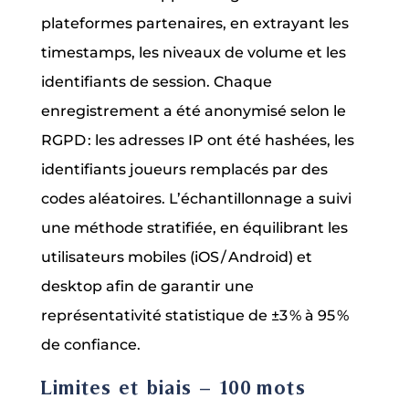
plateformes partenaires, en extrayant les
timestamps, les niveaux de volume et les
identifiants de session. Chaque
enregistrement a été anonymisé selon le
RGPD : les adresses IP ont été hashées, les
identifiants joueurs remplacés par des
codes aléatoires. L’échantillonnage a suivi
une méthode stratifiée, en équilibrant les
utilisateurs mobiles (iOS / Android) et
desktop afin de garantir une
représentativité statistique de ±3 % à 95 %
de confiance.
Limites et biais – 100 mots