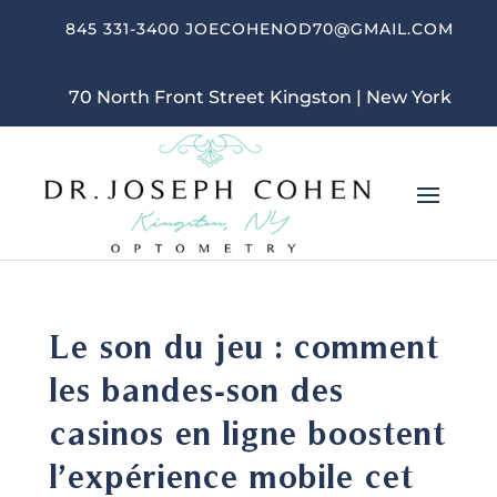
845 331-3400
JOECOHENOD70@GMAIL.COM
70 North Front Street Kingston | New York
Le son du jeu : comment
les bandes‑son des
casinos en ligne boostent
l’expérience mobile cet