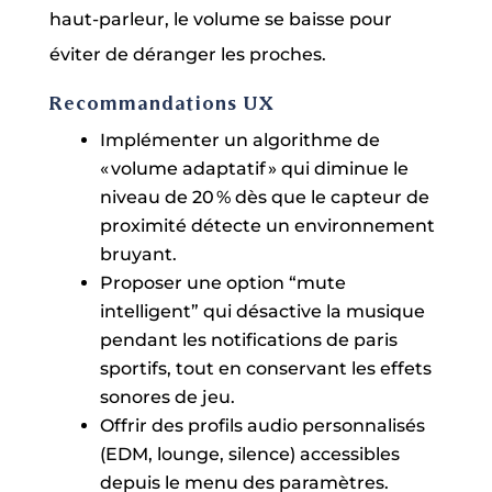
haut‑parleur, le volume se baisse pour
éviter de déranger les proches.
Recommandations UX
Implémenter un algorithme de
« volume adaptatif » qui diminue le
niveau de 20 % dès que le capteur de
proximité détecte un environnement
bruyant.
Proposer une option “mute
intelligent” qui désactive la musique
pendant les notifications de paris
sportifs, tout en conservant les effets
sonores de jeu.
Offrir des profils audio personnalisés
(EDM, lounge, silence) accessibles
depuis le menu des paramètres.