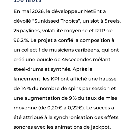
En mai 2026, le développeur NetEnt a
dévoilé “Sunkissed Tropics”, un slot à 5 reels,
25 paylines, volatilité moyenne et RTP de
96,2 %. Le projet a confié la composition à
un collectif de musiciens caribéens, qui ont
créé une boucle de 45 secondes mêlant
steel‑drums et synthés. Après le
lancement, les KPI ont affiché une hausse
de 14 % du nombre de spins par session et
une augmentation de 9 % du taux de mise
moyenne (de 0,20 € à 0,22 €). Le succès a
été attribué à la synchronisation des effets
sonores avec les animations de jackpot,