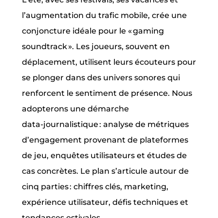
l’augmentation du trafic mobile, crée une
conjoncture idéale pour le « gaming
soundtrack ». Les joueurs, souvent en
déplacement, utilisent leurs écouteurs pour
se plonger dans des univers sonores qui
renforcent le sentiment de présence. Nous
adopterons une démarche
data‑journalistique : analyse de métriques
d’engagement provenant de plateformes
de jeu, enquêtes utilisateurs et études de
cas concrètes. Le plan s’articule autour de
cinq parties : chiffres clés, marketing,
expérience utilisateur, défis techniques et
tendances estivales.