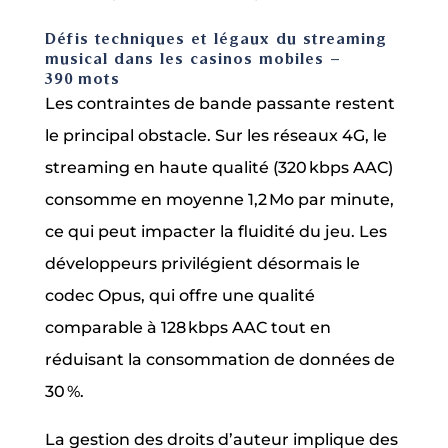
Défis techniques et légaux du streaming
musical dans les casinos mobiles –
390 mots
Les contraintes de bande passante restent
le principal obstacle. Sur les réseaux 4G, le
streaming en haute qualité (320 kbps AAC)
consomme en moyenne 1,2 Mo par minute,
ce qui peut impacter la fluidité du jeu. Les
développeurs privilégient désormais le
codec Opus, qui offre une qualité
comparable à 128 kbps AAC tout en
réduisant la consommation de données de
30 %.
La gestion des droits d’auteur implique des