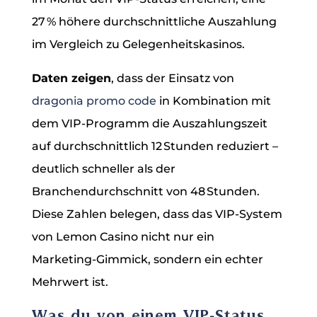
27 % höhere durchschnittliche Auszahlung
im Vergleich zu Gelegenheitskasinos.
Daten zeigen
, dass der Einsatz von
dragonia promo code
in Kombination mit
dem VIP‑Programm die Auszahlungszeit
auf durchschnittlich 12 Stunden reduziert –
deutlich schneller als der
Branchendurchschnitt von 48 Stunden.
Diese Zahlen belegen, dass das VIP‑System
von Lemon Casino nicht nur ein
Marketing‑Gimmick, sondern ein echter
Mehrwert ist.
Was du von einem VIP‑Status