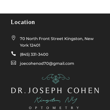
Location

70 North Front Street Kingston, New
York 12401

(845) 331-3400

joecohenod70@gmail.com