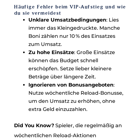
Häufige Fehler beim VIP‑Aufstieg und wie
du sie vermeidest
Unklare Umsatzbedingungen
: Lies
immer das Kleingedruckte. Manche
Boni zählen nur 10 % des Einsatzes
zum Umsatz.
Zu hohe Einsätze
: Große Einsätze
können das Budget schnell
erschöpfen. Setze lieber kleinere
Beträge über längere Zeit.
Ignorieren von Bonusangeboten
:
Nutze wöchentliche Reload‑Bonusse,
um den Umsatz zu erhöhen, ohne
extra Geld einzuzahlen.
Did You Know?
Spieler, die regelmäßig an
wöchentlichen Reload‑Aktionen