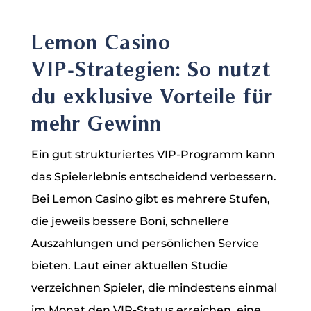
Lemon Casino
VIP‑Strategien: So nutzt
du exklusive Vorteile für
mehr Gewinn
Ein gut strukturiertes VIP‑Programm kann
das Spielerlebnis entscheidend verbessern.
Bei Lemon Casino gibt es mehrere Stufen,
die jeweils bessere Boni, schnellere
Auszahlungen und persönlichen Service
bieten. Laut einer aktuellen Studie
verzeichnen Spieler, die mindestens einmal
im Monat den VIP‑Status erreichen, eine