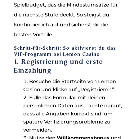
Spielbudget, das die Mindestumsätze für
die nächste Stufe deckt. So steigst du
kontinuierlich auf und sicherst dir die
besten Vorteile.
Schritt‑für‑Schritt: So aktivierst du das
VIP‑Programm bei Lemon Casino
1. Registrierung und erste
Einzahlung
Besuche die Startseite von Lemon
Casino und klicke auf „Registrieren“.
Fülle das Formular mit deinen
persönlichen Daten aus – achte darauf,
dass alle Angaben korrekt sind, um
spätere Verifizierungsprobleme zu
vermeiden.
Nutze den
Willkommensbonus
und