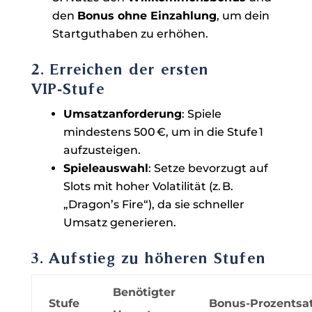
den
Bonus ohne Einzahlung
, um dein
Startguthaben zu erhöhen.
2. Erreichen der ersten
VIP‑Stufe
Umsatzanforderung
: Spiele
mindestens 500 €, um in die Stufe 1
aufzusteigen.
Spieleauswahl
: Setze bevorzugt auf
Slots mit hoher Volatilität (z. B.
„Dragon’s Fire“), da sie schneller
Umsatz generieren.
3. Aufstieg zu höheren Stufen
Benötigter
Stufe
Bonus‑Prozentsa