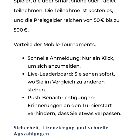
Spieler, die über Smartphone oder Tablet
teilnehmen. Die Teilnahme ist kostenlos,
und die Preisgelder reichen von 50 € bis zu
500 €.
Vorteile der Mobile‑Tournaments:
Schnelle Anmeldung: Nur ein Klick,
um sich anzumelden.
Live‑Leaderboard: Sie sehen sofort,
wo Sie im Vergleich zu anderen
stehen.
Push‑Benachrichtigungen:
Erinnerungen an den Turnierstart
verhindern, dass Sie etwas verpassen.
Sicherheit, Lizenzierung und schnelle
Auszahlungen