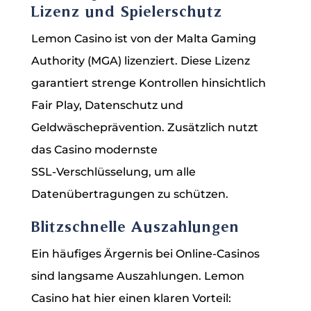
Lizenz und Spielerschutz
Lemon Casino ist von der Malta Gaming
Authority (MGA) lizenziert. Diese Lizenz
garantiert strenge Kontrollen hinsichtlich
Fair Play, Datenschutz und
Geldwäscheprävention. Zusätzlich nutzt
das Casino modernste
SSL‑Verschlüsselung, um alle
Datenübertragungen zu schützen.
Blitzschnelle Auszahlungen
Ein häufiges Ärgernis bei Online‑Casinos
sind langsame Auszahlungen. Lemon
Casino hat hier einen klaren Vorteil: