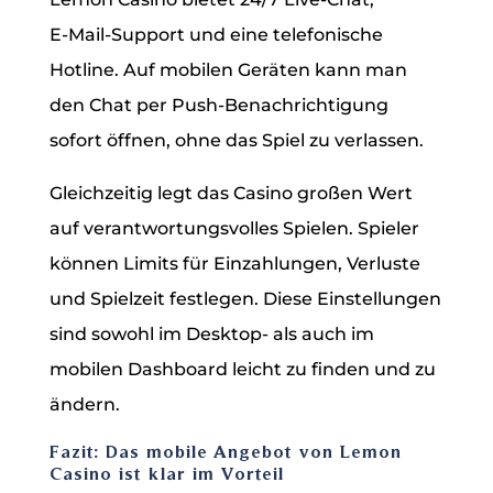
E‑Mail‑Support und eine telefonische
Hotline. Auf mobilen Geräten kann man
den Chat per Push‑Benachrichtigung
sofort öffnen, ohne das Spiel zu verlassen.
Gleichzeitig legt das Casino großen Wert
auf verantwortungsvolles Spielen. Spieler
können Limits für Einzahlungen, Verluste
und Spielzeit festlegen. Diese Einstellungen
sind sowohl im Desktop‑ als auch im
mobilen Dashboard leicht zu finden und zu
ändern.
Fazit: Das mobile Angebot von Lemon
Casino ist klar im Vorteil