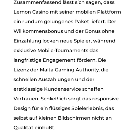
Zusammenfassend lässt sich sagen, dass
Lemon Casino mit seiner mobilen Plattform
ein rundum gelungenes Paket liefert. Der
Willkommensbonus und der Bonus ohne
Einzahlung locken neue Spieler, während
exklusive Mobile‑Tournaments das
langfristige Engagement fördern. Die
Lizenz der Malta Gaming Authority, die
schnellen Auszahlungen und der
erstklassige Kundenservice schaffen
Vertrauen. Schließlich sorgt das responsive
Design für ein flüssiges Spielerlebnis, das
selbst auf kleinen Bildschirmen nicht an
Qualität einbüßt.