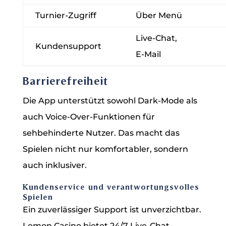
Turnier‑Zugriff
Über Menü
Live‑Chat,
Kundensupport
E‑Mail
Barrierefreiheit
Die App unterstützt sowohl Dark‑Mode als
auch Voice‑Over‑Funktionen für
sehbehinderte Nutzer. Das macht das
Spielen nicht nur komfortabler, sondern
auch inklusiver.
Kundenservice und verantwortungsvolles
Spielen
Ein zuverlässiger Support ist unverzichtbar.
Lemon Casino bietet 24/7 Live‑Chat,