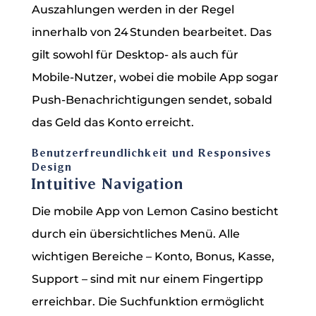
Auszahlungen werden in der Regel
innerhalb von 24 Stunden bearbeitet. Das
gilt sowohl für Desktop‑ als auch für
Mobile‑Nutzer, wobei die mobile App sogar
Push‑Benachrichtigungen sendet, sobald
das Geld das Konto erreicht.
Benutzerfreundlichkeit und Responsives
Design
Intuitive Navigation
Die mobile App von Lemon Casino besticht
durch ein übersichtliches Menü. Alle
wichtigen Bereiche – Konto, Bonus, Kasse,
Support – sind mit nur einem Fingertipp
erreichbar. Die Suchfunktion ermöglicht