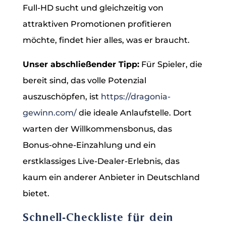
Full‑HD sucht und gleichzeitig von
attraktiven Promotionen profitieren
möchte, findet hier alles, was er braucht.
Unser abschließender Tipp:
Für Spieler, die
bereit sind, das volle Potenzial
auszuschöpfen, ist
https://dragonia-
gewinn.com/
die ideale Anlaufstelle. Dort
warten der Willkommensbonus, das
Bonus‑ohne‑Einzahlung und ein
erstklassiges Live‑Dealer‑Erlebnis, das
kaum ein anderer Anbieter in Deutschland
bietet.
Schnell‑Checkliste für dein