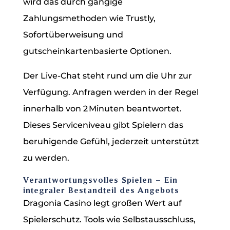
wird das durch gängige
Zahlungsmethoden wie Trustly,
Sofortüberweisung und
gutscheinkartenbasierte Optionen.
Der Live‑Chat steht rund um die Uhr zur
Verfügung. Anfragen werden in der Regel
innerhalb von 2 Minuten beantwortet.
Dieses Serviceniveau gibt Spielern das
beruhigende Gefühl, jederzeit unterstützt
zu werden.
Verantwortungsvolles Spielen – Ein
integraler Bestandteil des Angebots
Dragonia Casino legt großen Wert auf
Spielerschutz. Tools wie Selbstausschluss,