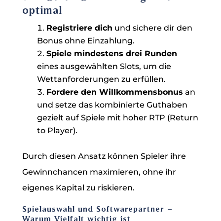
optimal
Registriere dich
und sichere dir den
Bonus ohne Einzahlung.
Spiele mindestens drei Runden
eines ausgewählten Slots, um die
Wettanforderungen zu erfüllen.
Fordere den Willkommensbonus
an
und setze das kombinierte Guthaben
gezielt auf Spiele mit hoher RTP (Return
to Player).
Durch diesen Ansatz können Spieler ihre
Gewinnchancen maximieren, ohne ihr
eigenes Kapital zu riskieren.
Spielauswahl und Softwarepartner –
Warum Vielfalt wichtig ist