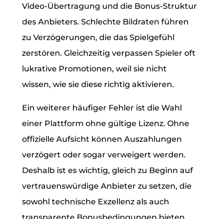
Video‑Übertragung und die Bonus‑Struktur
des Anbieters. Schlechte Bildraten führen
zu Verzögerungen, die das Spielgefühl
zerstören. Gleichzeitig verpassen Spieler oft
lukrative Promotionen, weil sie nicht
wissen, wie sie diese richtig aktivieren.
Ein weiterer häufiger Fehler ist die Wahl
einer Plattform ohne gültige Lizenz. Ohne
offizielle Aufsicht können Auszahlungen
verzögert oder sogar verweigert werden.
Deshalb ist es wichtig, gleich zu Beginn auf
vertrauenswürdige Anbieter zu setzen, die
sowohl technische Exzellenz als auch
transparente Bonusbedingungen bieten.