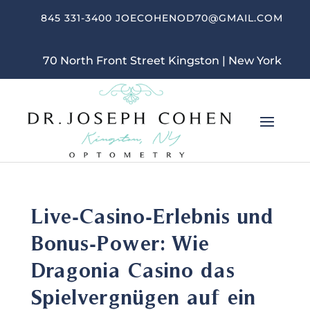
845 331-3400
JOECOHENOD70@GMAIL.COM
70 North Front Street Kingston | New York
Live‑Casino‑Erlebnis und
Bonus‑Power: Wie
Dragonia Casino das
Spielvergnügen auf ein