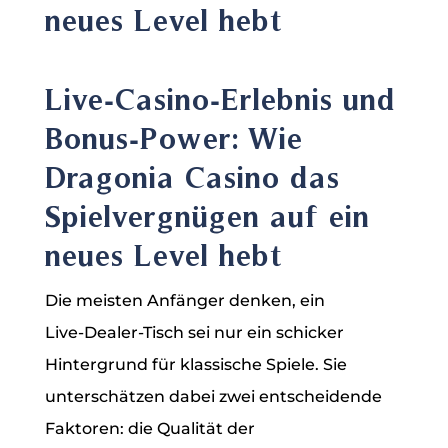
neues Level hebt
Live‑Casino‑Erlebnis und
Bonus‑Power: Wie
Dragonia Casino das
Spielvergnügen auf ein
neues Level hebt
Die meisten Anfänger denken, ein
Live‑Dealer‑Tisch sei nur ein schicker
Hintergrund für klassische Spiele. Sie
unterschätzen dabei zwei entscheidende
Faktoren: die Qualität der