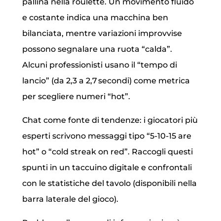
pallina nella roulette. Un movimento fluido
e costante indica una macchina ben
bilanciata, mentre variazioni improvvise
possono segnalare una ruota “calda”.
Alcuni professionisti usano il “tempo di
lancio” (da 2,3 a 2,7 secondi) come metrica
per scegliere numeri “hot”.
Chat come fonte di tendenze: i giocatori più
esperti scrivono messaggi tipo “5‑10‑15 are
hot” o “cold streak on red”. Raccogli questi
spunti in un taccuino digitale e confrontali
con le statistiche del tavolo (disponibili nella
barra laterale del gioco).