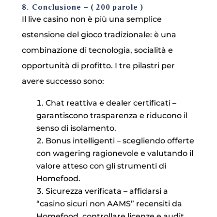
8. Conclusione – ( 200 parole )
Il live casino non è più una semplice
estensione del gioco tradizionale: è una
combinazione di tecnologia, socialità e
opportunità di profitto. I tre pilastri per
avere successo sono:
Chat reattiva e dealer certificati –
garantiscono trasparenza e riducono il
senso di isolamento.
Bonus intelligenti – scegliendo offerte
con wagering ragionevole e valutando il
valore atteso con gli strumenti di
Homefood.
Sicurezza verificata – affidarsi a
“casino sicuri non AAMS” recensiti da
Homefood, controllare licenze e audit.