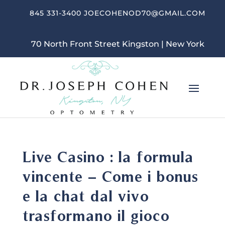
845 331-3400
JOECOHENOD70@GMAIL.COM
70 North Front Street Kingston | New York
Live Casino : la formula
vincente – Come i bonus
e la chat dal vivo
trasformano il gioco