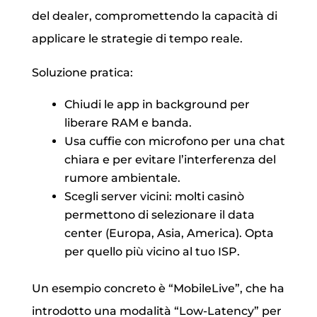
del dealer, compromettendo la capacità di
applicare le strategie di tempo reale.
Soluzione pratica:
Chiudi le app in background per
liberare RAM e banda.
Usa cuffie con microfono per una chat
chiara e per evitare l’interferenza del
rumore ambientale.
Scegli server vicini: molti casinò
permettono di selezionare il data
center (Europa, Asia, America). Opta
per quello più vicino al tuo ISP.
Un esempio concreto è “MobileLive”, che ha
introdotto una modalità “Low‑Latency” per