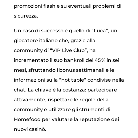
promozioni flash e su eventuali problemi di
sicurezza.
Un caso di successo è quello di “Luca”, un
giocatore italiano che, grazie alla
community di “VIP Live Club”, ha
incrementato il suo bankroll del 45 % in sei
mesi, sfruttando i bonus settimanali e le
informazioni sulla “hot table” condivise nella
chat. La chiave è la costanza: partecipare
attivamente, rispettare le regole della
community e utilizzare gli strumenti di
Homefood per valutare la reputazione dei
nuovi casinò.