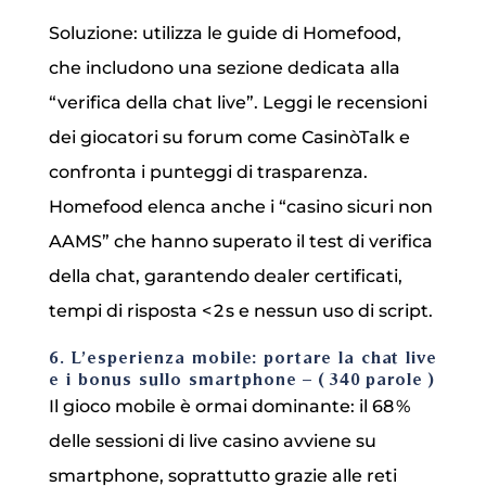
Soluzione: utilizza le guide di Homefood,
che includono una sezione dedicata alla
“verifica della chat live”. Leggi le recensioni
dei giocatori su forum come CasinòTalk e
confronta i punteggi di trasparenza.
Homefood elenca anche i “casino sicuri non
AAMS” che hanno superato il test di verifica
della chat, garantendo dealer certificati,
tempi di risposta < 2 s e nessun uso di script.
6. L’esperienza mobile: portare la chat live
e i bonus sullo smartphone – ( 340 parole )
Il gioco mobile è ormai dominante: il 68 %
delle sessioni di live casino avviene su
smartphone, soprattutto grazie alle reti