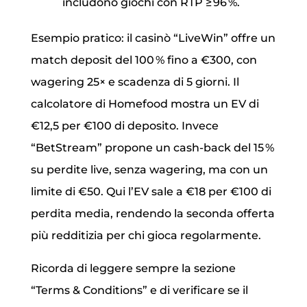
includono giochi con RTP ≥ 96 %.
Esempio pratico: il casinò “LiveWin” offre un
match deposit del 100 % fino a €300, con
wagering 25× e scadenza di 5 giorni. Il
calcolatore di Homefood mostra un EV di
€12,5 per €100 di deposito. Invece
“BetStream” propone un cash‑back del 15 %
su perdite live, senza wagering, ma con un
limite di €50. Qui l’EV sale a €18 per €100 di
perdita media, rendendo la seconda offerta
più redditizia per chi gioca regolarmente.
Ricorda di leggere sempre la sezione
“Terms & Conditions” e di verificare se il