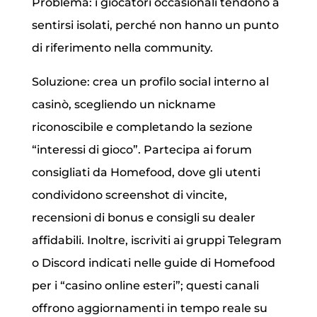
Problema: i giocatori occasionali tendono a
sentirsi isolati, perché non hanno un punto
di riferimento nella community.
Soluzione: crea un profilo social interno al
casinò, scegliendo un nickname
riconoscibile e completando la sezione
“interessi di gioco”. Partecipa ai forum
consigliati da Homefood, dove gli utenti
condividono screenshot di vincite,
recensioni di bonus e consigli su dealer
affidabili. Inoltre, iscriviti ai gruppi Telegram
o Discord indicati nelle guide di Homefood
per i “casino online esteri”; questi canali
offrono aggiornamenti in tempo reale su