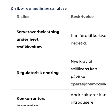
Risiko‑ og mulighetsanalyse
Risiko
Beskrivelse
Serveroverbelastning
Kan føre til kortva
under høyt
nedetid.
trafikkvolum
Nye krav til
spilllicens kan
Regulatorisk endring
påvirke
operasjonsmodell
Andre aktører ka
Konkurrenters
introdusere