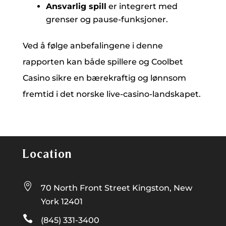
Ansvarlig spill
er integrert med
grenser og pause‑funksjoner.
Ved å følge anbefalingene i denne
rapporten kan både spillere og Coolbet
Casino sikre en bærekraftig og lønnsom
fremtid i det norske live‑casino‑landskapet.
Location

70 North Front Street Kingston, New
York 12401

(845) 331-3400