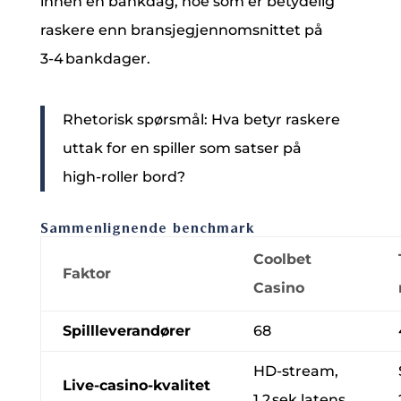
innen én bankdag, noe som er betydelig
raskere enn bransjegjennomsnittet på
3‑4 bankdager.
Rhetorisk spørsmål: Hva betyr raskere
uttak for en spiller som satser på
high‑roller bord?
Sammenlignende benchmark
Coolbet
Faktor
Casino
Spillleverandører
68
HD‑stream,
Live‑casino‑kvalitet
1,2 sek latens