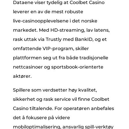
Dataene viser tydelig at Coolbet Casino
leverer en av de mest robuste
live‑casinoopplevelsene i det norske
markedet. Med HD‑streaming, lav latens,
rask uttak via Trustly med BankID, og et
omfattende VIP‑program, skiller
plattformen seg ut fra både tradisjonelle
nettcasinoer og sportsbook‑orienterte
aktører.
Spillere som verdsetter høy kvalitet,
sikkerhet og rask service vil finne Coolbet
Casino tiltalende. For operatøren anbefales
det å fokusere på videre
mobiloptimalisering, ansvarlig spill‑verktøy