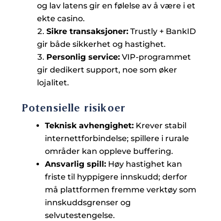
og lav latens gir en følelse av å være i et
ekte casino.
Sikre transaksjoner:
Trustly + BankID
gir både sikkerhet og hastighet.
Personlig service:
VIP‑programmet
gir dedikert support, noe som øker
lojalitet.
Potensielle risikoer
Teknisk avhengighet:
Krever stabil
internettforbindelse; spillere i rurale
områder kan oppleve buffering.
Ansvarlig spill:
Høy hastighet kan
friste til hyppigere innskudd; derfor
må plattformen fremme verktøy som
innskuddsgrenser og
selvutestengelse.