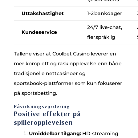
Uttaks­hastighet
1‑2 bankdager
24/7 live‑chat,
Kundeservice
flerspråklig
Tallene viser at Coolbet Casino leverer en
mer komplett og rask opplevelse enn både
tradisjonelle nettcasinoer og
sportsbook‑plattformer som kun fokuserer
på sportsbetting.
Påvirkningsvurdering
Positive effekter på
spilleropplevelsen
Umiddelbar tilgang:
HD‑streaming