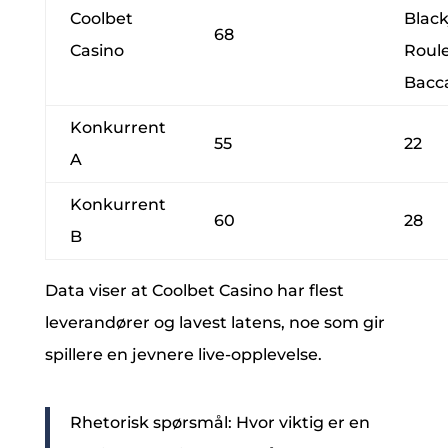
Coolbet
Black
68
Casino
Roule
Bacca
Konkurrent
55
22
A
Konkurrent
60
28
B
Data viser at Coolbet Casino har flest
leverandører og lavest latens, noe som gir
spillere en jevnere live‑opplevelse.
Rhetorisk spørsmål: Hvor viktig er en