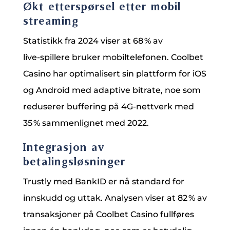
Økt etterspørsel etter mobil
streaming
Statistikk fra 2024 viser at 68 % av
live‑spillere bruker mobiltelefonen. Coolbet
Casino har optimalisert sin plattform for iOS
og Android med adaptive bitrate, noe som
reduserer buffering på 4G‑nettverk med
35 % sammenlignet med 2022.
Integrasjon av
betalingsløsninger
Trustly med BankID er nå standard for
innskudd og uttak. Analysen viser at 82 % av
transaksjoner på Coolbet Casino fullføres