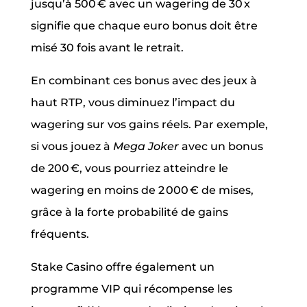
jusqu’à 500 € avec un wagering de 30 x
signifie que chaque euro bonus doit être
misé 30 fois avant le retrait.
En combinant ces bonus avec des jeux à
haut RTP, vous diminuez l’impact du
wagering sur vos gains réels. Par exemple,
si vous jouez à
Mega Joker
avec un bonus
de 200 €, vous pourriez atteindre le
wagering en moins de 2 000 € de mises,
grâce à la forte probabilité de gains
fréquents.
Stake Casino offre également un
programme VIP qui récompense les