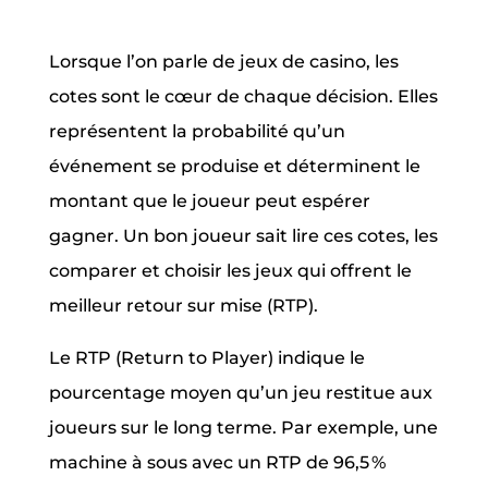
Lorsque l’on parle de jeux de casino, les
cotes sont le cœur de chaque décision. Elles
représentent la probabilité qu’un
événement se produise et déterminent le
montant que le joueur peut espérer
gagner. Un bon joueur sait lire ces cotes, les
comparer et choisir les jeux qui offrent le
meilleur retour sur mise (RTP).
Le RTP (Return to Player) indique le
pourcentage moyen qu’un jeu restitue aux
joueurs sur le long terme. Par exemple, une
machine à sous avec un RTP de 96,5 %