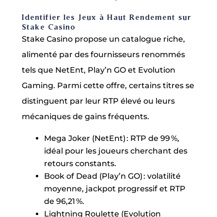
Identifier les Jeux à Haut Rendement sur
Stake Casino
Stake Casino propose un catalogue riche,
alimenté par des fournisseurs renommés
tels que NetEnt, Play’n GO et Evolution
Gaming. Parmi cette offre, certains titres se
distinguent par leur RTP élevé ou leurs
mécaniques de gains fréquents.
Mega Joker (NetEnt) : RTP de 99 %,
idéal pour les joueurs cherchant des
retours constants.
Book of Dead (Play’n GO) : volatilité
moyenne, jackpot progressif et RTP
de 96,21 %.
Lightning Roulette (Evolution