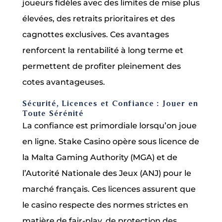
joueurs fidèles avec des limites de mise plus
élevées, des retraits prioritaires et des
cagnottes exclusives. Ces avantages
renforcent la rentabilité à long terme et
permettent de profiter pleinement des
cotes avantageuses.
Sécurité, Licences et Confiance : Jouer en
Toute Sérénité
La confiance est primordiale lorsqu’on joue
en ligne. Stake Casino opère sous licence de
la Malta Gaming Authority (MGA) et de
l’Autorité Nationale des Jeux (ANJ) pour le
marché français. Ces licences assurent que
le casino respecte des normes strictes en
matière de fair‑play, de protection des