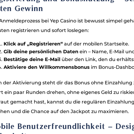
sten Gewinn
Anmeldeprozess bei Yep Casino ist bewusst simpel geha
ten registrieren und sofort loslegen:
Klick auf „Registrieren“
auf der mobilen Startseite.
Gib deine persönlichen Daten
ein – Name, E‑Mail und
Bestätige deine E‑Mail
über den Link, den du erhälts
Aktiviere den Willkommensbonus
im Bonus‑Dashbo
 der Aktivierung steht dir das Bonus ohne Einzahlung
rt ein paar Runden drehen, ohne eigenes Geld zu riski
raut gemacht hast, kannst du die regulären Einzahlun
hen und die Chance auf den Jackpot zu maximieren.
bile Benutzerfreundlichkeit – Desi