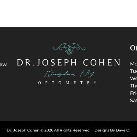
O
Mo
New
Tu
We
Th
Fr
Sa
Dr. Joseph Cohen © 2026 All Rights Reserved. |
Designs By Dave O.