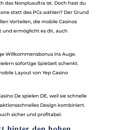
h das Nonplusultra ist. Doch hast du
hone statt des PCs wählen? Der Grund
ellen Vorteilen, die mobile Casinos
 und ermöglicht es dir, auch
gige Willkommensbonus ins Auge.
elern sofortige Spielzeit schenkt.
 mobile Layout von Yep Casino
asino De spielen DE, weil sie schnelle
aktionsschnelles Design kombiniert.
uch sicher und profitabel.
t hinter den hohen