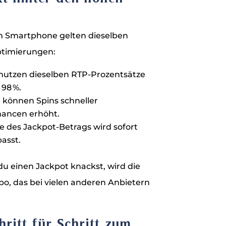
em Smartphone gelten dieselben
ptimierungen:
o nutzen dieselben RTP‑Prozentsätze
 98 %.
n können Spins schneller
hancen erhöht.
ge des Jackpot‑Betrags wird sofort
passt.
du einen Jackpot knackst, wird die
o, das bei vielen anderen Anbietern
ritt für Schritt zum