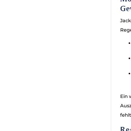
Ge
Jack
Rege
Ein 
Ausz
fehlt
Re