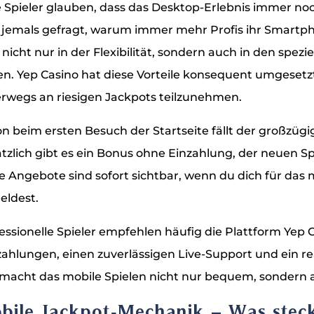
e Spieler glauben, dass das Desktop‑Erlebnis immer noc
 jemals gefragt, warum immer mehr Profis ihr Smartp
t nicht nur in der Flexibilität, sondern auch in den spezi
en. Yep Casino hat diese Vorteile konsequent umgesetzt
rwegs an riesigen Jackpots teilzunehmen.
n beim ersten Besuch der Startseite fällt der großzü
tzlich gibt es ein Bonus ohne Einzahlung, der neuen Spi
e Angebote sind sofort sichtbar, wenn du dich für das
eldest.
essionelle Spieler empfehlen häufig die Plattform Yep C
ahlungen, einen zuverlässigen Live‑Support und ein re
macht das mobile Spielen nicht nur bequem, sondern a
bile Jackpot‑Mechanik – Was steck