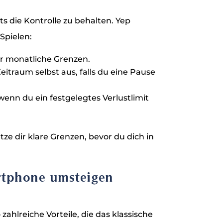
ts die Kontrolle zu behalten. Yep
Spielen:
er monatliche Grenzen.
Zeitraum selbst aus, falls du eine Pause
wenn du ein festgelegtes Verlustlimit
e dir klare Grenzen, bevor du dich in
rtphone umsteigen
ahlreiche Vorteile, die das klassische