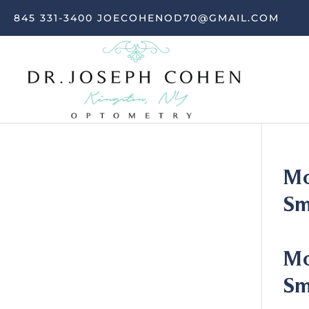
845 331-3400
JOECOHENOD70@GMAIL.COM
Mo
Sm
Mo
Sm