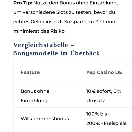
Pro Tip:
Nutze den Bonus ohne Einzahlung,
um verschiedene Slots zu testen, bevor du
echtes Geld einsetzt. So sparst du Zeit und
minimierst das Risiko.
Vergleichstabelle –
Bonusmodelle im Überblick
Feature
Yep Casino DE
Bonus ohne
10 € sofort, 0 %
Einzahlung
Umsatz
100 % bis
Willkommensbonus
200 € + Freispiele