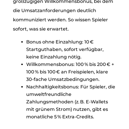
großzügigen Willkommensbonus, bei dem
die Umsatzanforderungen deutlich
kommuniziert werden. So wissen Spieler
sofort, was sie erwartet.
Bonus ohne Einzahlung: 10 €
Startguthaben, sofort verfügbar,
keine Einzahlung nötig.
Willkommensbonus: 100 % bis 200 € +
100 % bis 100 € an Freispielen, klare
30‑fache Umsatzbedingungen.
Nachhaltigkeitsbonus: Für Spieler, die
umweltfreundliche
Zahlungsmethoden (z. B. E‑Wallets
mit grünem Strom) nutzen, gibt es
monatliche 5 % Extra‑Credits.