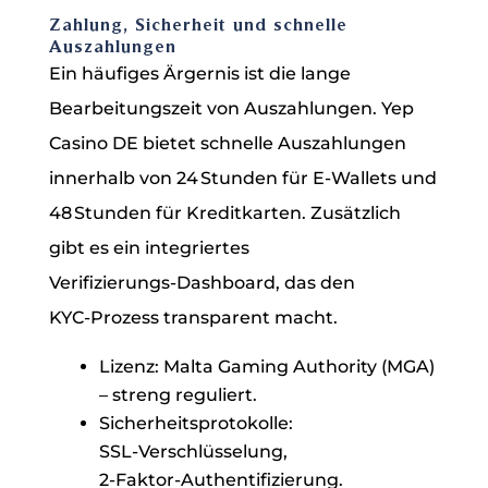
Zahlung, Sicherheit und schnelle
Auszahlungen
Ein häufiges Ärgernis ist die lange
Bearbeitungszeit von Auszahlungen. Yep
Casino DE bietet schnelle Auszahlungen
innerhalb von 24 Stunden für E‑Wallets und
48 Stunden für Kreditkarten. Zusätzlich
gibt es ein integriertes
Verifizierungs‑Dashboard, das den
KYC‑Prozess transparent macht.
Lizenz: Malta Gaming Authority (MGA)
– streng reguliert.
Sicherheitsprotokolle:
SSL‑Verschlüsselung,
2‑Faktor‑Authentifizierung.