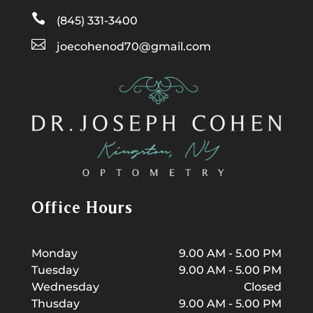

(845) 331-3400

joecohenod70@gmail.com
Office Hours
Monday
9.00 AM - 5.00 PM
Tuesday
9.00 AM - 5.00 PM
Wednesday
Closed
Thusday
9.00 AM - 5.00 PM