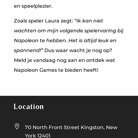
en speelplezier.
Zoals speler Laura zegt:
“Ik kan niet
wachten om mijn volgende spelervaring bij
Napoleon te hebben. Het is altijd leuk en
spannend!”
Dus waar wacht je nog op?
Meld je vandaag nog aan en ontdek wat
Napoleon Games te bieden heeft!
Location

70 North Front Street Kingston, New
York 12401