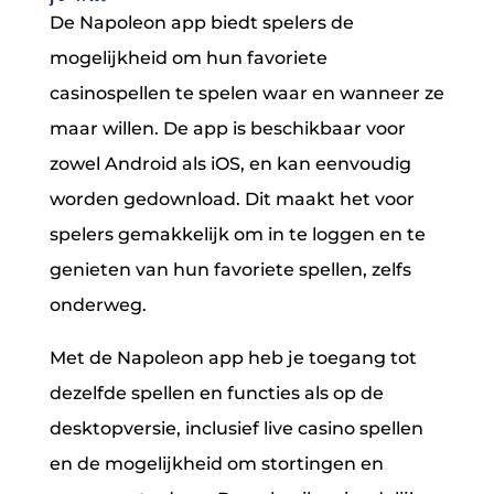
De Napoleon app biedt spelers de
mogelijkheid om hun favoriete
casinospellen te spelen waar en wanneer ze
maar willen. De app is beschikbaar voor
zowel Android als iOS, en kan eenvoudig
worden gedownload. Dit maakt het voor
spelers gemakkelijk om in te loggen en te
genieten van hun favoriete spellen, zelfs
onderweg.
Met de Napoleon app heb je toegang tot
dezelfde spellen en functies als op de
desktopversie, inclusief live casino spellen
en de mogelijkheid om stortingen en