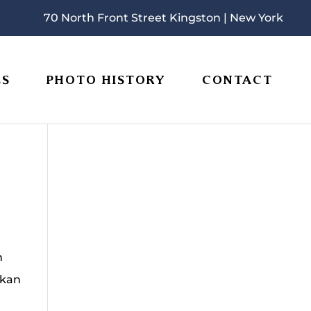
70 North Front Street Kingston | New York
ES
PHOTO HISTORY
CONTACT
n
ukan