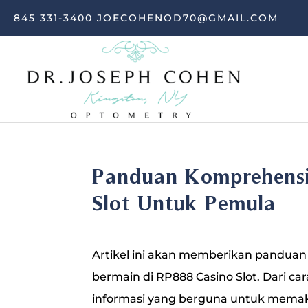
845 331-3400
JOECOHENOD70@GMAIL.COM
Panduan Komprehens
Slot Untuk Pemula
Artikel ini akan memberikan pandua
bermain di RP888 Casino Slot. Dari 
informasi yang berguna untuk mema