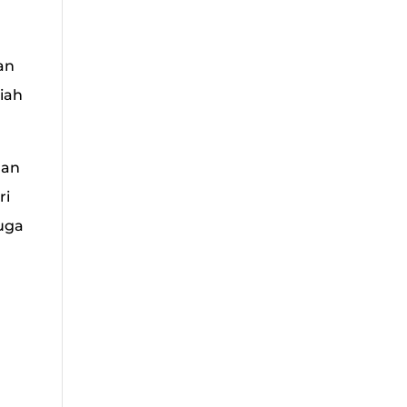
an
iah
nan
ri
juga