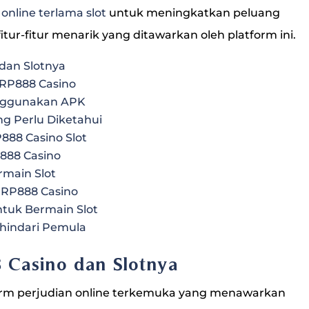
online terlama slot
untuk meningkatkan peluang
r-fitur menarik yang ditawarkan oleh platform ini.
dan Slotnya
RP888 Casino
enggunakan APK
ng Perlu Diketahui
P888 Casino Slot
P888 Casino
rmain Slot
 RP888 Casino
tuk Bermain Slot
hindari Pemula
 Casino dan Slotnya
form perjudian online terkemuka yang menawarkan