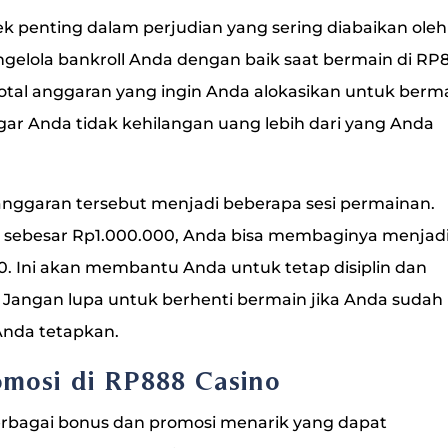
k penting dalam perjudian yang sering diabaikan oleh
elola bankroll Anda dengan baik saat bermain di RP
otal anggaran yang ingin Anda alokasikan untuk berma
agar Anda tidak kehilangan uang lebih dari yang Anda
nggaran tersebut menjadi beberapa sesi permainan.
an sebesar Rp1.000.000, Anda bisa membaginya menjadi
. Ini akan membantu Anda untuk tetap disiplin dan
 Jangan lupa untuk berhenti bermain jika Anda sudah
Anda tetapkan.
mosi di RP888 Casino
rbagai bonus dan promosi menarik yang dapat