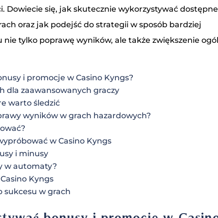
. Dowiecie się, jak skutecznie wykorzystywać dostępn
ach oraz jak podejść do strategii w sposób bardziej
u nie tylko poprawę wyników, ale także zwiększenie ogó
onusy i promocje w Casino Kyngs?
ych dla zaawansowanych graczy
e warto śledzić
oprawy wyników w grach hazardowych?
olować?
 wypróbować w Casino Kyngs
usy i minusy
ry w automaty?
 Casino Kyngs
o sukcesu w grach
stywać bonusy i promocje w Casin