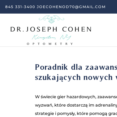
845 331-3400
JOECOHENOD70@GMAIL.COM
Poradnik dla zaawan
szukających nowych
W świecie gier hazardowych, zaawansow
wyzwań, które dostarczą im adrenaliny
strategie i pomysły, które pomogą gr