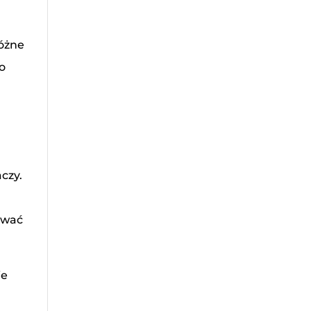
różne
co
czy.
ywać
ie