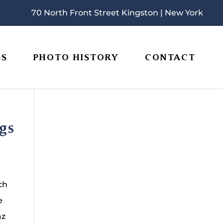
70 North Front Street Kingston | New York
ES
PHOTO HISTORY
CONTACT
gs
ch
e
az