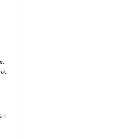
e.
at.
.
óre