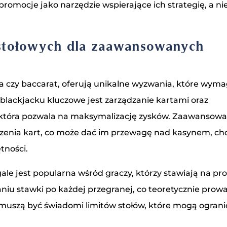
romocje jako narzędzie wspierające ich strategię, a ni
r stołowych dla zaawansowanych
tka czy baccarat, oferują unikalne wyzwania, które wym
blackjacku kluczowe jest zarządzanie kartami oraz
, która pozwala na maksymalizację zysków. Zaawansowa
iczenia kart, co może dać im przewagę nad kasynem, ch
tności.
ale jest popularna wśród graczy, którzy stawiają na pr
iu stawki po każdej przegranej, co teoretycznie prow
 muszą być świadomi limitów stołów, które mogą ograni