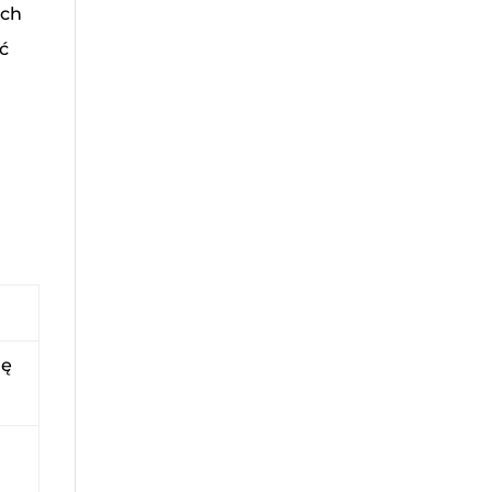
ych
ić
nę