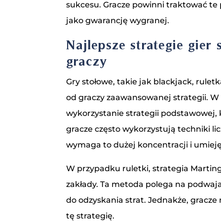
sukcesu. Gracze powinni traktować te p
jako gwarancję wygranej.
Najlepsze strategie gie
graczy
Gry stołowe, takie jak blackjack, rule
od graczy zaawansowanej strategii. W 
wykorzystanie strategii podstawowej
gracze często wykorzystują techniki l
wymaga to dużej koncentracji i umieję
W przypadku ruletki, strategia Marting
zakłady. Ta metoda polega na podwajan
do odzyskania strat. Jednakże, gracze
tę strategię.