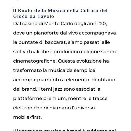
Il Ruolo della Musica nella Cultura del
Gioco da Tavolo
Dal casinò di Monte Carlo degli anni ’20,
dove un pianoforte dal vivo accompagnava
le puntate di baccarat, siamo passati alle
slot virtuali che riproducono colonne sonore
cinematografiche. Questa evoluzione ha
trasformato la musica da semplice
accompagnamento a elemento identitario
del brand. I temi jazz sono associati a
piattaforme premium, mentre le tracce
elettroniche richiamano l’universo
mobile‑first.