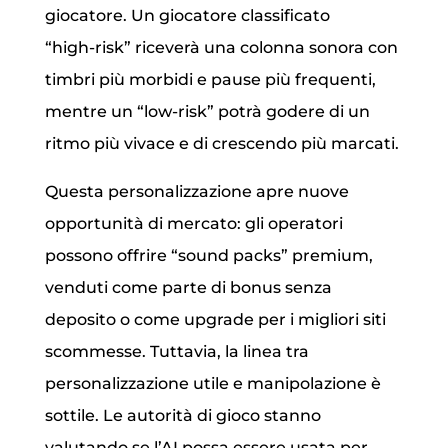
giocatore. Un giocatore classificato
“high‑risk” riceverà una colonna sonora con
timbri più morbidi e pause più frequenti,
mentre un “low‑risk” potrà godere di un
ritmo più vivace e di crescendo più marcati.
Questa personalizzazione apre nuove
opportunità di mercato: gli operatori
possono offrire “sound packs” premium,
venduti come parte di bonus senza
deposito o come upgrade per i migliori siti
scommesse. Tuttavia, la linea tra
personalizzazione utile e manipolazione è
sottile. Le autorità di gioco stanno
valutando se l’AI possa essere usata per