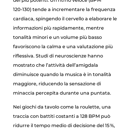
dei più potenti. Un ritmo veloce (BPM
120‑130) tende a incrementare la frequenza
cardiaca, spingendo il cervello a elaborare le
informazioni più rapidamente, mentre
tonalità minori e un volume più basso
favoriscono la calma e una valutazione più
riflessiva. Studi di neuroscienze hanno
mostrato che l’attività dell’amigdala
diminuisce quando la musica è in tonalità
maggiore, riducendo la sensazione di
minaccia percepita durante una puntata.
Nei giochi da tavolo come la roulette, una
traccia con battiti costanti a 128 BPM può
ridurre il tempo medio di decisione del 15 %,