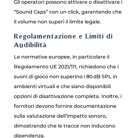
Gli operatori possono attivare o disattivare i
“Sound Caps” con un click, garantendo che
il volume non superi il limite legale.
Regolamentazione e Limiti di
Audibilità
Le normative europee, in particolare il
Regolamento UE 2021/111, richiedono che i
suoni di gioco non superino i 80 dB SPL in
ambienti virtuali e che siano disponibili
opzioni di disattivazione completa. Inoltre, i
fornitori devono fornire documentazione
sulla valutazione dell’impatto sonoro,
dimostrando che le tracce non inducono
dipendenza.