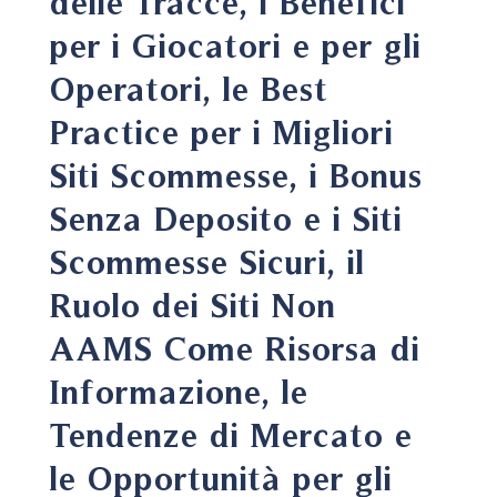
delle Tracce, i Benefici
per i Giocatori e per gli
Operatori, le Best
Practice per i Migliori
Siti Scommesse, i Bonus
Senza Deposito e i Siti
Scommesse Sicuri, il
Ruolo dei Siti Non
AAMS Come Risorsa di
Informazione, le
Tendenze di Mercato e
le Opportunità per gli