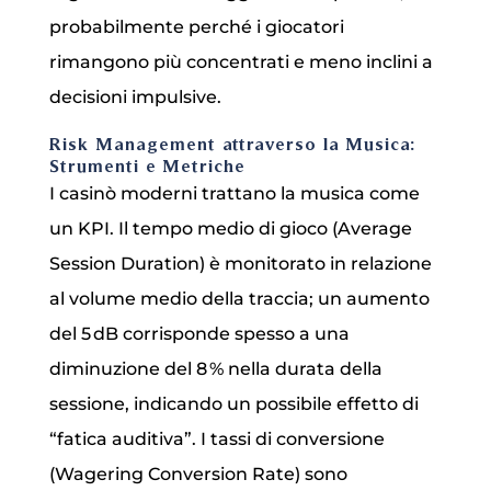
probabilmente perché i giocatori
rimangono più concentrati e meno inclini a
decisioni impulsive.
Risk Management attraverso la Musica:
Strumenti e Metriche
I casinò moderni trattano la musica come
un KPI. Il tempo medio di gioco (Average
Session Duration) è monitorato in relazione
al volume medio della traccia; un aumento
del 5 dB corrisponde spesso a una
diminuzione del 8 % nella durata della
sessione, indicando un possibile effetto di
“fatica auditiva”. I tassi di conversione
(Wagering Conversion Rate) sono