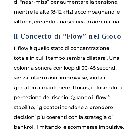
di “near‑miss” per aumentare la tensione,
mentre le alte (8‑12 kHz) accompagnano le
vittorie, creando una scarica di adrenalina.
Il Concetto di “Flow” nel Gioco
Il flow è quello stato di concentrazione
totale in cui il tempo sembra dilatarsi. Una
colonna sonora con loop di 30‑45 secondi,
senza interruzioni improvvise, aiuta i
giocatori a mantenere il focus, riducendo la
percezione del rischio. Quando il flow è
stabilito, i giocatori tendono a prendere
decisioni più coerenti con la strategia di
bankroll, limitando le scommesse impulsive.