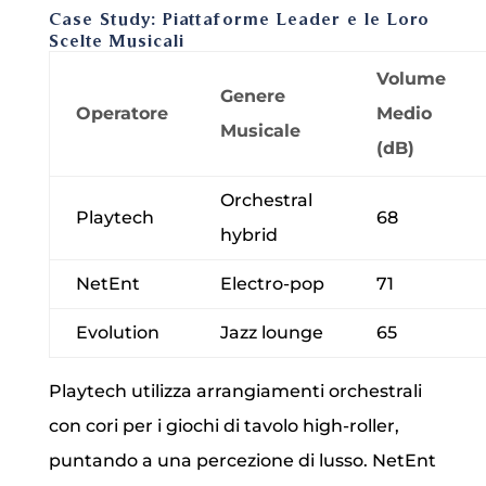
Case Study: Piattaforme Leader e le Loro
Scelte Musicali
Volume
Genere
Operatore
Medio
Musicale
(dB)
Orchestral
Playtech
68
hybrid
NetEnt
Electro‑pop
71
Evolution
Jazz lounge
65
Playtech utilizza arrangiamenti orchestrali
con cori per i giochi di tavolo high‑roller,
puntando a una percezione di lusso. NetEnt