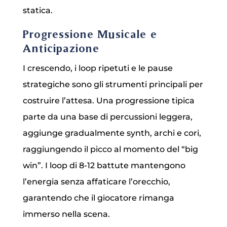
statica.
Progressione Musicale e
Anticipazione
I crescendo, i loop ripetuti e le pause
strategiche sono gli strumenti principali per
costruire l’attesa. Una progressione tipica
parte da una base di percussioni leggera,
aggiunge gradualmente synth, archi e cori,
raggiungendo il picco al momento del “big
win”. I loop di 8‑12 battute mantengono
l’energia senza affaticare l’orecchio,
garantendo che il giocatore rimanga
immerso nella scena.