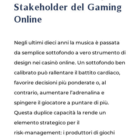
Stakeholder del Gaming
Online
Negli ultimi dieci anni la musica è passata
da semplice sottofondo a vero strumento di
design nei casinò online. Un sottofondo ben
calibrato può rallentare il battito cardiaco,
favorire decisioni più ponderate o, al
contrario, aumentare l’adrenalina e
spingere il giocatore a puntare di più.
Questa duplice capacità la rende un
elemento strategico per il
risk‑management: i produttori di giochi