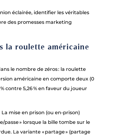
ion éclairée, identifier les véritables
rière des promesses marketing
s la roulette américaine
dans le nombre de zéros : la roulette
version américaine en comporte deux (0
 % contre 5,26 % en faveur du joueur
 La mise en prison (ou en‑prison)
e/passe » lorsque la bille tombe sur le
rdue. La variante « partage » (partage