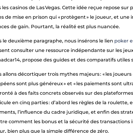
 les casinos de Las Vegas. Cette idée reçue repose sur p
es de mise en prison qui « protègent » le joueur, et une
ces de gain. Pourtant, la réalité est plus nuancée.
 le deuxième paragraphe, nous insérons le lien
poker e
sent consulter une ressource indépendante sur les jeux d
dcar14, propose des guides et des comparatifs utiles s
 allons décortiquer trois mythes majeurs : « les joueurs
péens sont plus généreux » et « les paiements sont ult
ronté à des faits concrets observés sur des plateformes
ticule en cinq parties : d’abord les règles de la roulette, 
ments, l’influence du cadre juridique, et enfin des strat
re comment les bonus et la sécurité des transactions 
ur, bien plus que la simple différence de zéro.