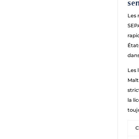
se
Les 
SEPA
rapi
État
dans
Les 
Malt
stri
la l
touj
C