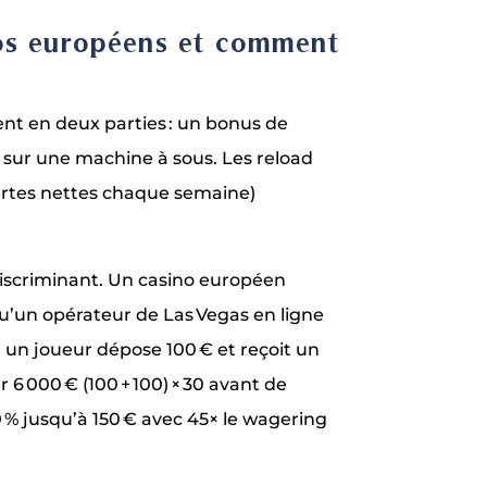
nos européens et comment
nt en deux parties : un bonus de
s sur une machine à sous. Les reload
 pertes nettes chaque semaine)
 discriminant. Un casino européen
u’un opérateur de Las Vegas en ligne
 un joueur dépose 100 € et reçoit un
6 000 € (100 + 100) × 30 avant de
0 % jusqu’à 150 € avec 45× le wagering