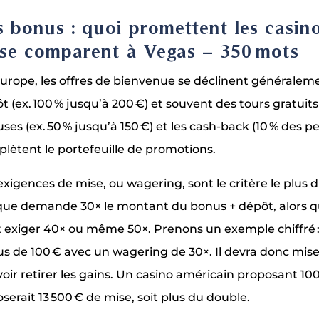
s bonus : quoi promettent les casi
s se comparent à Vegas – 350 mots
urope, les offres de bienvenue se déclinent généraleme
t (ex. 100 % jusqu’à 200 €) et souvent des tours gratuit
ses (ex. 50 % jusqu’à 150 €) et les cash‑back (10 % des
lètent le portefeuille de promotions.
exigences de mise, ou wagering, sont le critère le plus
que demande 30× le montant du bonus + dépôt, alors q
 exiger 40× ou même 50×. Prenons un exemple chiffré :
s de 100 € avec un wagering de 30×. Il devra donc miser 
oir retirer les gains. Un casino américain proposant 10
serait 13 500 € de mise, soit plus du double.