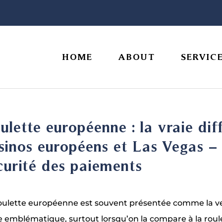
HOME
ABOUT
SERVIC
ulette européenne : la vraie dif
sinos européens et Las Vegas –
curité des paiements
oulette européenne est souvent présentée comme la ver
e emblématique, surtout lorsqu’on la compare à la roul