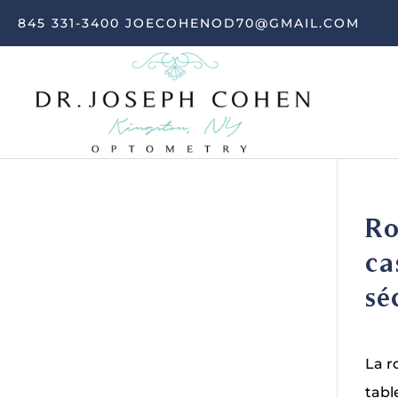
845 331-3400
JOECOHENOD70@GMAIL.COM
Ro
ca
sé
La r
tabl