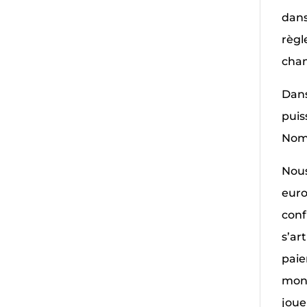
dans
règl
chan
Dans
puis
Noma
Nous
euro
conf
s’ar
paie
mont
joue