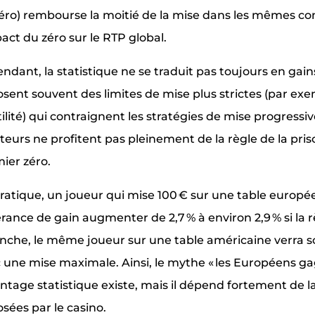
éro) rembourse la moitié de la mise dans les mêmes c
pact du zéro sur le RTP global.
ndant, la statistique ne se traduit pas toujours en gain
sent souvent des limites de mise plus strictes (par exemp
tilité) qui contraignent les stratégies de mise progressiv
eurs ne profitent pas pleinement de la règle de la prison,
ier zéro.
ratique, un joueur qui mise 100 € sur une table europé
rance de gain augmenter de 2,7 % à environ 2,9 % si la 
nche, le même joueur sur une table américaine verra 
 une mise maximale. Ainsi, le mythe « les Européens gagn
antage statistique existe, mais il dépend fortement de la
sées par le casino.