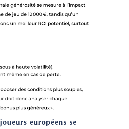
raie générosité se mesure à l’impact
e de jeu de 12 000 €, tandis qu’un
donc un meilleur ROI potentiel, surtout
sous à haute volatilité).
rent même en cas de perte.
roposer des conditions plus souples,
eur doit donc analyser chaque
 bonus plus généreux ».
 joueurs européens se