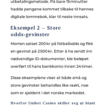
utbetalingsmetode. På bare 15 minutter
hadde pengene kommet tilbake til hennes
digitale lommebok, klar til neste innsats.
Eksempel 2 – Store
odds‑gevinster
Morten satset 200 kr på fotballodds og fikk
en gevinst på 2 500 kr. Etter å ha sendt inn
nødvendige ID‑dokumenter, ble beløpet
overført til hans bankkonto innen 24 timer.
Disse eksemplene viser at både små og
store gevinster behandles like raskt, noe
som er sjeldent i det norske markedet.
Hvorfor Unibet Casino skiller seg ut blant