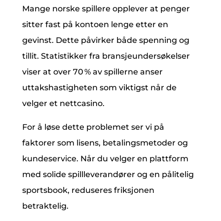
Mange norske spillere opplever at penger
sitter fast på kontoen lenge etter en
gevinst. Dette påvirker både spenning og
tillit. Statistikker fra bransjeundersøkelser
viser at over 70 % av spillerne anser
uttakshastigheten som viktigst når de
velger et nettcasino.
For å løse dette problemet ser vi på
faktorer som lisens, betalingsmetoder og
kundeservice. Når du velger en plattform
med solide spillleverandører og en pålitelig
sportsbook, reduseres friksjonen
betraktelig.