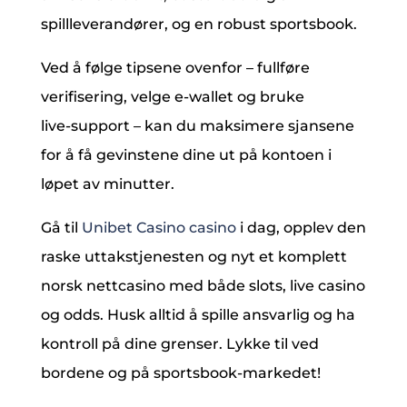
spillleverandører, og en robust sportsbook.
Ved å følge tipsene ovenfor – fullføre
verifisering, velge e‑wallet og bruke
live‑support – kan du maksimere sjansene
for å få gevinstene dine ut på kontoen i
løpet av minutter.
Gå til
Unibet Casino casino
i dag, opplev den
raske uttakstjenesten og nyt et komplett
norsk nettcasino med både slots, live casino
og odds. Husk alltid å spille ansvarlig og ha
kontroll på dine grenser. Lykke til ved
bordene og på sportsbook‑markedet!