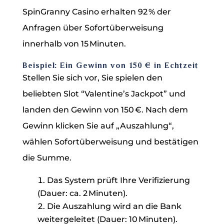
SpinGranny Casino erhalten 92 % der
Anfragen über Sofortüberweisung
innerhalb von 15 Minuten.
Beispiel: Ein Gewinn von 150 € in Echtzeit
Stellen Sie sich vor, Sie spielen den
beliebten Slot “Valentine’s Jackpot” und
landen den Gewinn von 150 €. Nach dem
Gewinn klicken Sie auf „Auszahlung“,
wählen Sofortüberweisung und bestätigen
die Summe.
Das System prüft Ihre Verifizierung
(Dauer: ca. 2 Minuten).
Die Auszahlung wird an die Bank
weitergeleitet (Dauer: 10 Minuten).