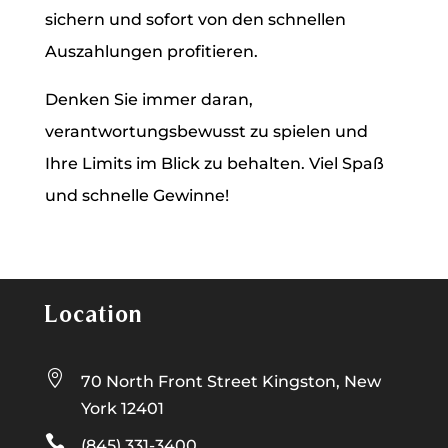
sichern und sofort von den schnellen
Auszahlungen profitieren.
Denken Sie immer daran,
verantwortungsbewusst zu spielen und
Ihre Limits im Blick zu behalten. Viel Spaß
und schnelle Gewinne!
Location

70 North Front Street Kingston, New
York 12401

(845) 331-3400