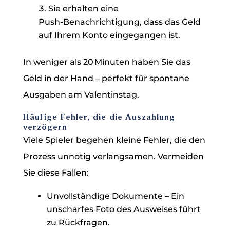
Sie erhalten eine
Push‑Benachrichtigung, dass das Geld
auf Ihrem Konto eingegangen ist.
In weniger als 20 Minuten haben Sie das
Geld in der Hand – perfekt für spontane
Ausgaben am Valentinstag.
Häufige Fehler, die die Auszahlung
verzögern
Viele Spieler begehen kleine Fehler, die den
Prozess unnötig verlangsamen. Vermeiden
Sie diese Fallen:
Unvollständige Dokumente – Ein
unscharfes Foto des Ausweises führt
zu Rückfragen.