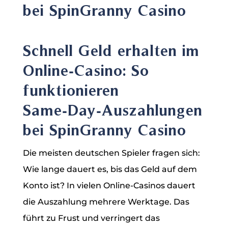
bei SpinGranny Casino
Schnell Geld erhalten im
Online‑Casino: So
funktionieren
Same‑Day‑Auszahlungen
bei SpinGranny Casino
Die meisten deutschen Spieler fragen sich:
Wie lange dauert es, bis das Geld auf dem
Konto ist? In vielen Online‑Casinos dauert
die Auszahlung mehrere Werktage. Das
führt zu Frust und verringert das