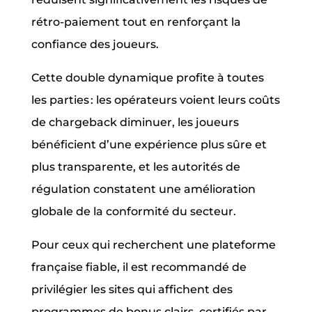
rétro‑paiement tout en renforçant la
confiance des joueurs.
Cette double dynamique profite à toutes
les parties : les opérateurs voient leurs coûts
de chargeback diminuer, les joueurs
bénéficient d’une expérience plus sûre et
plus transparente, et les autorités de
régulation constatent une amélioration
globale de la conformité du secteur.
Pour ceux qui recherchent une plateforme
française fiable, il est recommandé de
privilégier les sites qui affichent des
programmes de bonus clairs, certifiés par