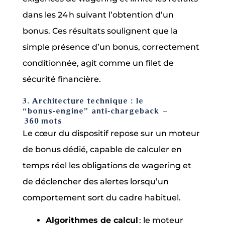
dans les 24 h suivant l’obtention d’un
bonus. Ces résultats soulignent que la
simple présence d’un bonus, correctement
conditionnée, agit comme un filet de
sécurité financière.
3. Architecture technique : le
“bonus‑engine” anti‑chargeback –
360 mots
Le cœur du dispositif repose sur un moteur
de bonus dédié, capable de calculer en
temps réel les obligations de wagering et
de déclencher des alertes lorsqu’un
comportement sort du cadre habituel.
Algorithmes de calcul
: le moteur