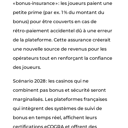
« bonus‑insurance » : les joueurs paient une
petite prime (par ex. 1 % du montant du
bonus) pour être couverts en cas de
rétro‑paiement accidentel dû à une erreur
de la plateforme. Cette assurance créerait
une nouvelle source de revenus pour les
opérateurs tout en renforçant la confiance
des joueurs.
Scénario 2028 : les casinos qui ne
combinent pas bonus et sécurité seront
marginalisés. Les plateformes françaises
qui intègrent des systèmes de suivi de
bonus en temps réel, affichent leurs
certifications eCOGRA et offrent des