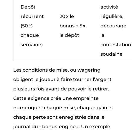
Dépôt
activité
récurrent
20 x le
régulière,
(50 %
bonus + 5 x
décourage
chaque
le dépôt
la
semaine)
contestation
soudaine
Les conditions de mise, ou wagering,
obligent le joueur à faire tourner l’argent
plusieurs fois avant de pouvoir le retirer.
Cette exigence crée une empreinte
numérique : chaque mise, chaque gain et
chaque perte sont enregistrés dans le
journal du « bonus‑engine ». Un exemple