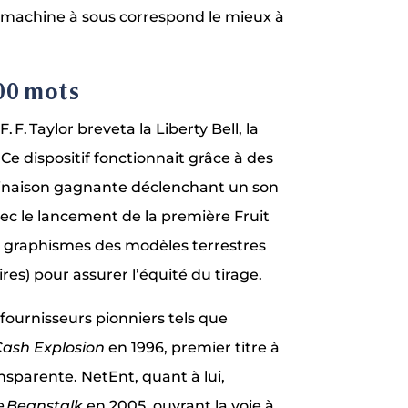
e machine à sous correspond le mieux à
00 mots
F. Taylor breveta la Liberty Bell, la
Ce dispositif fonctionnait grâce à des
mbinaison gagnante déclenchant un son
avec le lancement de la première Fruit
es graphismes des modèles terrestres
es) pour assurer l’équité du tirage.
fournisseurs pionniers tels que
Cash Explosion
en 1996, premier titre à
ansparente. NetEnt, quant à lui,
e Beanstalk
en 2005, ouvrant la voie à