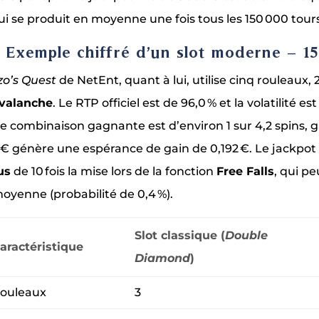
ui se produit en moyenne une fois tous les 150 000 tours
. Exemple chiffré d’un slot moderne – 1
o’s Quest
de NetEnt, quant à lui, utilise cinq rouleaux
valanche
. Le RTP officiel est de 96,0 % et la volatilité
e combinaison gagnante est d’environ 1 sur 4,2 spins, g
 € génère une espérance de gain de 0,192 €. Le jackpot n
us
de 10 fois la mise lors de la fonction
Free Falls
, qui p
oyenne (probabilité de 0,4 %).
Slot classique (
Double
aractéristique
Diamond
)
ouleaux
3