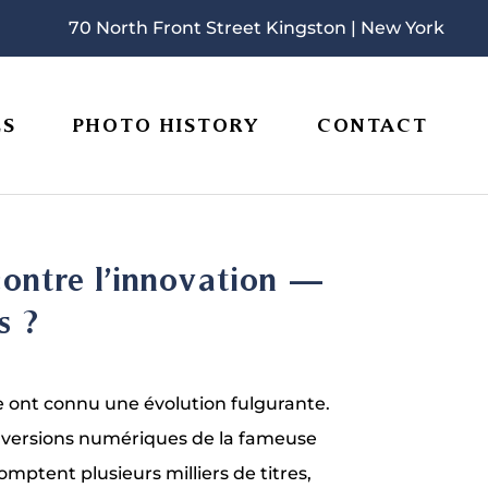
70 North Front Street Kingston | New York
ES
PHOTO HISTORY
CONTACT
contre l’innovation —
s ?
e ont connu une évolution fulgurante.
s versions numériques de la fameuse
omptent plusieurs milliers de titres,