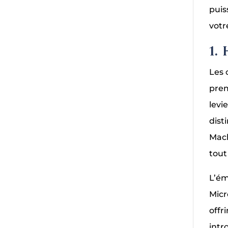
puis
votr
1.
Les 
prem
levi
dist
Mach
tout
L’ém
Micr
offr
intr