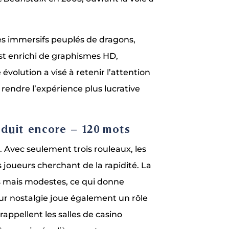
es immersifs peuplés de dragons,
est enrichi de graphismes HD,
olution a visé à retenir l’attention
rendre l’expérience plus lucrative
séduit encore – 120 mots
s. Avec seulement trois rouleaux, les
 joueurs cherchant de la rapidité. La
nts mais modestes, ce qui donne
teur nostalgie joue également un rôle
s rappellent les salles de casino