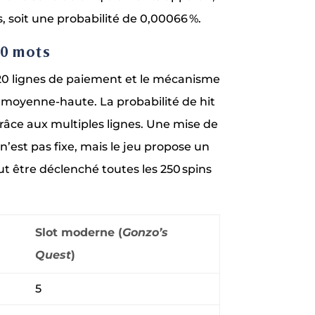
, soit une probabilité de 0,00066 %.
50 mots
, 20 lignes de paiement et le mécanisme
 est moyenne‑haute. La probabilité de hit
râce aux multiples lignes. Une mise de
’est pas fixe, mais le jeu propose un
eut être déclenché toutes les 250 spins
Slot moderne (
Gonzo’s
Quest
)
5