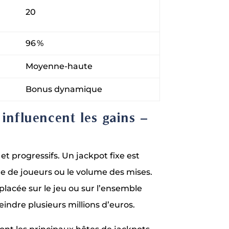
20
96 %
Moyenne‑haute
Bonus dynamique
influencent les gains –
et progressifs. Un jackpot fixe est
re de joueurs ou le volume des mises.
lacée sur le jeu ou sur l’ensemble
indre plusieurs millions d’euros.