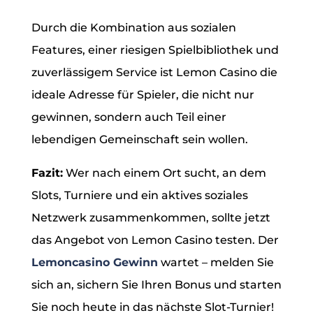
Durch die Kombination aus sozialen
Features, einer riesigen Spielbibliothek und
zuverlässigem Service ist Lemon Casino die
ideale Adresse für Spieler, die nicht nur
gewinnen, sondern auch Teil einer
lebendigen Gemeinschaft sein wollen.
Fazit:
Wer nach einem Ort sucht, an dem
Slots, Turniere und ein aktives soziales
Netzwerk zusammenkommen, sollte jetzt
das Angebot von Lemon Casino testen. Der
Lemoncasino Gewinn
wartet – melden Sie
sich an, sichern Sie Ihren Bonus und starten
Sie noch heute in das nächste Slot‑Turnier!