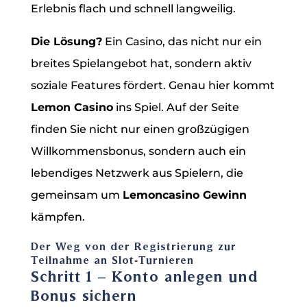
Erlebnis flach und schnell langweilig.
Die Lösung?
Ein Casino, das nicht nur ein
breites Spielangebot hat, sondern aktiv
soziale Features fördert. Genau hier kommt
Lemon Casino
ins Spiel. Auf der Seite
finden Sie nicht nur einen großzügigen
Willkommensbonus, sondern auch ein
lebendiges Netzwerk aus Spielern, die
gemeinsam um
Lemoncasino Gewinn
kämpfen.
Der Weg von der Registrierung zur
Teilnahme an Slot‑Turnieren
Schritt 1 – Konto anlegen und
Bonus sichern