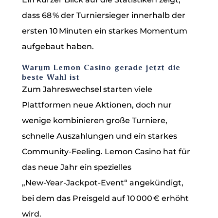
dass 68 % der Turniersieger innerhalb der
ersten 10 Minuten ein starkes Momentum
aufgebaut haben.
Warum Lemon Casino gerade jetzt die
beste Wahl ist
Zum Jahreswechsel starten viele
Plattformen neue Aktionen, doch nur
wenige kombinieren große Turniere,
schnelle Auszahlungen und ein starkes
Community‑Feeling. Lemon Casino hat für
das neue Jahr ein spezielles
„New‑Year‑Jackpot‑Event“ angekündigt,
bei dem das Preisgeld auf 10 000 € erhöht
wird.