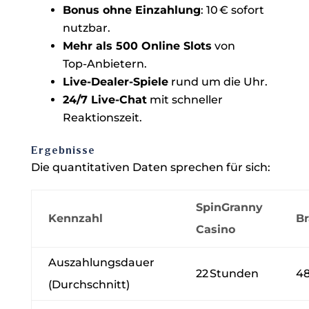
Bonus ohne Einzahlung
: 10 € sofort
nutzbar.
Mehr als 500 Online Slots
von
Top‑Anbietern.
Live‑Dealer‑Spiele
rund um die Uhr.
24/7 Live‑Chat
mit schneller
Reaktionszeit.
Ergebnisse
Die quantitativen Daten sprechen für sich:
SpinGranny
Kennzahl
Br
Casino
Auszahlungsdauer
22 Stunden
48
(Durchschnitt)