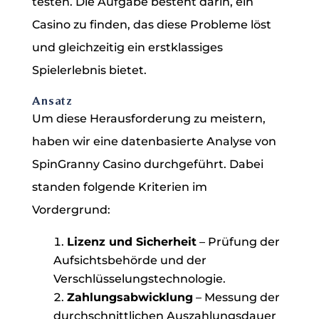
testen. Die Aufgabe besteht darin, ein
Casino zu finden, das diese Probleme löst
und gleichzeitig ein erstklassiges
Spielerlebnis bietet.
Ansatz
Um diese Herausforderung zu meistern,
haben wir eine datenbasierte Analyse von
SpinGranny Casino durchgeführt. Dabei
standen folgende Kriterien im
Vordergrund:
Lizenz und Sicherheit
– Prüfung der
Aufsichtsbehörde und der
Verschlüsselungstechnologie.
Zahlungsabwicklung
– Messung der
durchschnittlichen Auszahlungsdauer