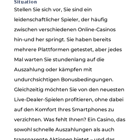
Situation
Stellen Sie sich vor, Sie sind ein
leidenschaftlicher Spieler, der häufig
zwischen verschiedenen Online‑Casinos
hin‑und her springt. Sie haben bereits
mehrere Plattformen getestet, aber jedes
Mal warten Sie stundenlang auf die
Auszahlung oder kämpfen mit
undurchsichtigen Bonusbedingungen.
Gleichzeitig möchten Sie von den neuesten
Live‑Dealer‑Spielen profitieren, ohne dabei
auf den Komfort Ihres Smartphones zu
verzichten. Was fehlt Ihnen? Ein Casino, das
sowohl schnelle Auszahlungen als auch
transparente Aktionen bietet – und das