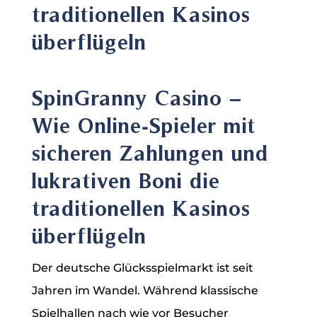
traditionellen Kasinos
überflügeln
SpinGranny Casino –
Wie Online‑Spieler mit
sicheren Zahlungen und
lukrativen Boni die
traditionellen Kasinos
überflügeln
Der deutsche Glücksspielmarkt ist seit
Jahren im Wandel. Während klassische
Spielhallen nach wie vor Besucher