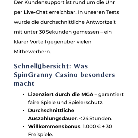
Der Kundensupport ist rund um die Uhr
per Live‑Chat erreichbar. In unseren Tests
wurde die durchschnittliche Antwortzeit
mit unter 30 Sekunden gemessen – ein
klarer Vorteil gegenüber vielen
Mitbewerbern.
Schnellübersicht: Was
SpinGranny Casino besonders
macht
Lizenziert durch die MGA
– garantiert
faire Spiele und Spielerschutz.
Durchschnittliche
Auszahlungsdauer
: < 24 Stunden.
Willkommensbonus
: 1.000 € + 30
Freispiele.