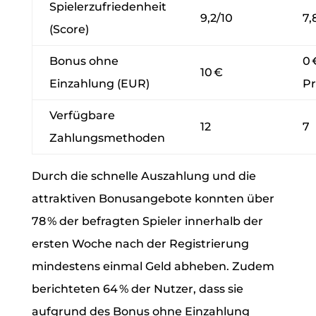
Spielerzufriedenheit
9,2/10
7,
(Score)
Bonus ohne
0 
10 €
Einzahlung (EUR)
Pr
Verfügbare
12
7
Zahlungsmethoden
Durch die schnelle Auszahlung und die
attraktiven Bonusangebote konnten über
78 % der befragten Spieler innerhalb der
ersten Woche nach der Registrierung
mindestens einmal Geld abheben. Zudem
berichteten 64 % der Nutzer, dass sie
aufgrund des Bonus ohne Einzahlung