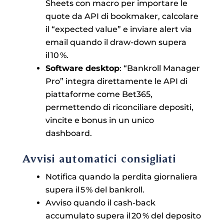
Sheets con macro per importare le
quote da API di bookmaker, calcolare
il “expected value” e inviare alert via
email quando il draw‑down supera
il 10 %.
Software desktop
: “Bankroll Manager
Pro” integra direttamente le API di
piattaforme come Bet365,
permettendo di riconciliare depositi,
vincite e bonus in un unico
dashboard.
Avvisi automatici consigliati
Notifica quando la perdita giornaliera
supera il 5 % del bankroll.
Avviso quando il cash‑back
accumulato supera il 20 % del deposito