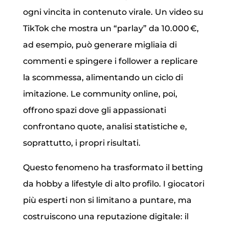
ogni vincita in contenuto virale. Un video su
TikTok che mostra un “parlay” da 10.000 €,
ad esempio, può generare migliaia di
commenti e spingere i follower a replicare
la scommessa, alimentando un ciclo di
imitazione. Le community online, poi,
offrono spazi dove gli appassionati
confrontano quote, analisi statistiche e,
soprattutto, i propri risultati.
Questo fenomeno ha trasformato il betting
da hobby a lifestyle di alto profilo. I giocatori
più esperti non si limitano a puntare, ma
costruiscono una reputazione digitale: il