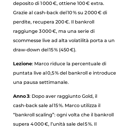
deposito di 1 000 €, ottiene 100 € extra.
Grazie al cash‑back del 10 % su 2 000 € di
perdite, recupera 200 €. Il bankroll
raggiunge 3 000 €, ma una serie di
scommesse live ad alta volatilità porta a un
draw‑down del 15 % (450 €).
Lezione
: Marco riduce la percentuale di
puntata live al 0,5 % del bankroll e introduce
una pausa settimanale.
Anno 3
: Dopo aver raggiunto Gold, il
cash‑back sale al 15 %. Marco utilizza il
“bankroll scaling”: ogni volta che il bankroll
supera 4 000 €, l’unità sale del 5 %. Il