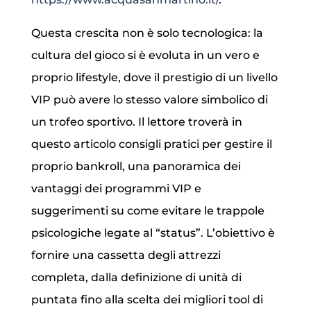
Questa crescita non è solo tecnologica: la
cultura del gioco si è evoluta in un vero e
proprio lifestyle, dove il prestigio di un livello
VIP può avere lo stesso valore simbolico di
un trofeo sportivo. Il lettore troverà in
questo articolo consigli pratici per gestire il
proprio bankroll, una panoramica dei
vantaggi dei programmi VIP e
suggerimenti su come evitare le trappole
psicologiche legate al “status”. L’obiettivo è
fornire una cassetta degli attrezzi
completa, dalla definizione di unità di
puntata fino alla scelta dei migliori tool di