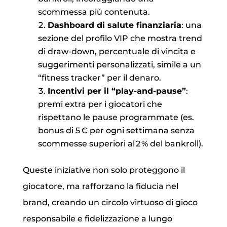
scommessa più contenuta.
Dashboard di salute finanziaria
: una
sezione del profilo VIP che mostra trend
di draw‑down, percentuale di vincita e
suggerimenti personalizzati, simile a un
“fitness tracker” per il denaro.
Incentivi per il “play‑and‑pause”
:
premi extra per i giocatori che
rispettano le pause programmate (es.
bonus di 5 € per ogni settimana senza
scommesse superiori al 2 % del bankroll).
Queste iniziative non solo proteggono il
giocatore, ma rafforzano la fiducia nel
brand, creando un circolo virtuoso di gioco
responsabile e fidelizzazione a lungo