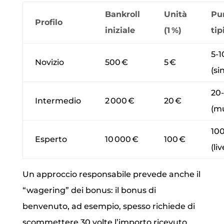
Bankroll
Unità
Pu
Profilo
iniziale
(1 %)
tip
5‑1
Novizio
500 €
5 €
(si
20
Intermedio
2 000 €
20 €
(mu
100
Esperto
10 000 €
100 €
(liv
Un approccio responsabile prevede anche il
“wagering” dei bonus: il bonus di
benvenuto, ad esempio, spesso richiede di
scommettere 30 volte l’importo ricevuto.