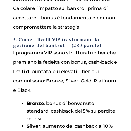
Calcolare l’impatto sul bankroll prima di
accettare il bonus è fondamentale per non
compromettere la strategia.
3. Come i livelli VIP trasformano la
gestione del bankroll – (280 parole)
I programmi VIP sono strutturati in tier che
premiano la fedeltà con bonus, cash‑back e
limiti di puntata più elevati. I tier più
comuni sono: Bronze, Silver, Gold, Platinum
e Black.
Bronze
: bonus di benvenuto
standard, cashback del 5 % su perdite
mensili.
Silver
: aumento del cashback al 10 %,