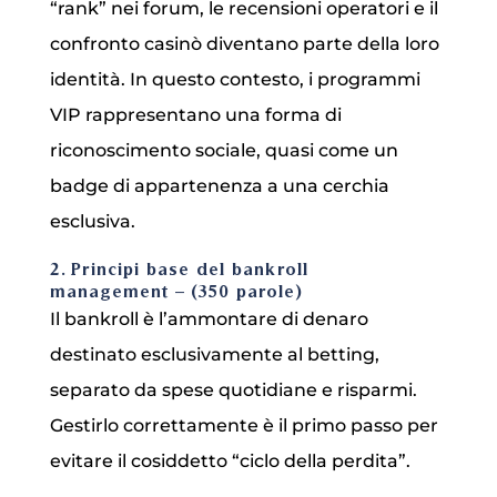
“rank” nei forum, le recensioni operatori e il
confronto casinò diventano parte della loro
identità. In questo contesto, i programmi
VIP rappresentano una forma di
riconoscimento sociale, quasi come un
badge di appartenenza a una cerchia
esclusiva.
2. Principi base del bankroll
management – (350 parole)
Il bankroll è l’ammontare di denaro
destinato esclusivamente al betting,
separato da spese quotidiane e risparmi.
Gestirlo correttamente è il primo passo per
evitare il cosiddetto “ciclo della perdita”.