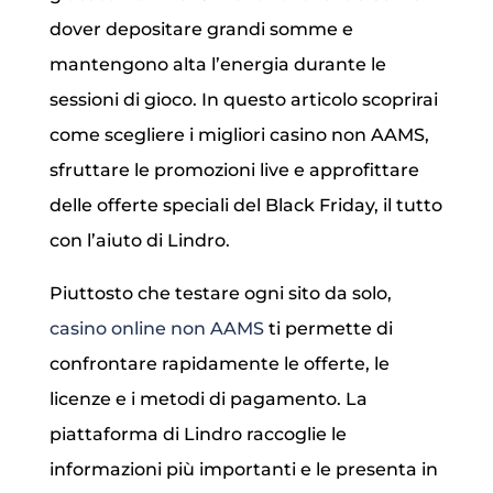
dover depositare grandi somme e
mantengono alta l’energia durante le
sessioni di gioco. In questo articolo scoprirai
come scegliere i migliori casino non AAMS,
sfruttare le promozioni live e approfittare
delle offerte speciali del Black Friday, il tutto
con l’aiuto di Lindro.
Piuttosto che testare ogni sito da solo,
casino online non AAMS
ti permette di
confrontare rapidamente le offerte, le
licenze e i metodi di pagamento. La
piattaforma di Lindro raccoglie le
informazioni più importanti e le presenta in