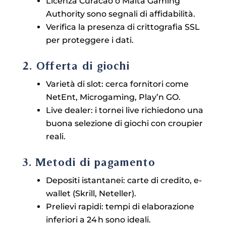
Licenza Curacao o Malta Gaming
Authority sono segnali di affidabilità.
Verifica la presenza di crittografia SSL
per proteggere i dati.
2. Offerta di giochi
Varietà di slot: cerca fornitori come
NetEnt, Microgaming, Play’n GO.
Live dealer: i tornei live richiedono una
buona selezione di giochi con croupier
reali.
3. Metodi di pagamento
Depositi istantanei: carte di credito, e-
wallet (Skrill, Neteller).
Prelievi rapidi: tempi di elaborazione
inferiori a 24 h sono ideali.