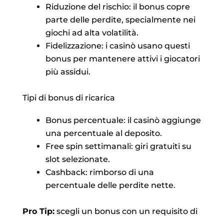
Riduzione del rischio: il bonus copre
parte delle perdite, specialmente nei
giochi ad alta volatilità.
Fidelizzazione: i casinò usano questi
bonus per mantenere attivi i giocatori
più assidui.
Tipi di bonus di ricarica
Bonus percentuale: il casinò aggiunge
una percentuale al deposito.
Free spin settimanali: giri gratuiti su
slot selezionate.
Cashback: rimborso di una
percentuale delle perdite nette.
Pro Tip:
scegli un bonus con un requisito di