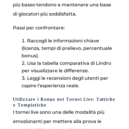
più basso tendono a mantenere una base
di giocatori più soddisfatta.
Passi per confrontare:
Raccogli le informazioni chiave
(licenza, tempi di prelievo, percentuale
bonus).
Usa la tabella comparativa di Lindro
per visualizzare le differenze.
Leggi le recensioni degli utenti per
capire l’esperienza reale.
Utilizzare i Bonus nei Tornei Live: Tattiche
e Tempistiche
I tornei live sono una delle modalità più
emozionanti per mettere alla prova le