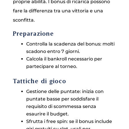
proprie abilità. I bonus di ricarica possono
fare la differenza tra una vittoria e una
sconfitta.
Preparazione
Controlla la scadenza del bonus: molti
scadono entro 7 giorni.
Calcola il bankroll necessario per
partecipare al torneo.
Tattiche di gioco
Gestione delle puntate: inizia con
puntate basse per soddisfare il
requisito di scommessa senza
esaurire il budget.
Sfrutta i free spin: se il bonus include
giri gratuiti su slot, usali per