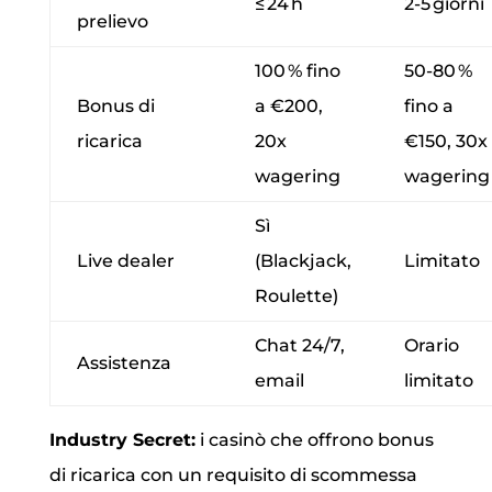
≤ 24 h
2‑5 giorni
prelievo
100 % fino
50‑80 %
Bonus di
a €200,
fino a
ricarica
20x
€150, 30x
wagering
wagering
Sì
Live dealer
(Blackjack,
Limitato
Roulette)
Chat 24/7,
Orario
Assistenza
email
limitato
Industry Secret:
i casinò che offrono bonus
di ricarica con un requisito di scommessa