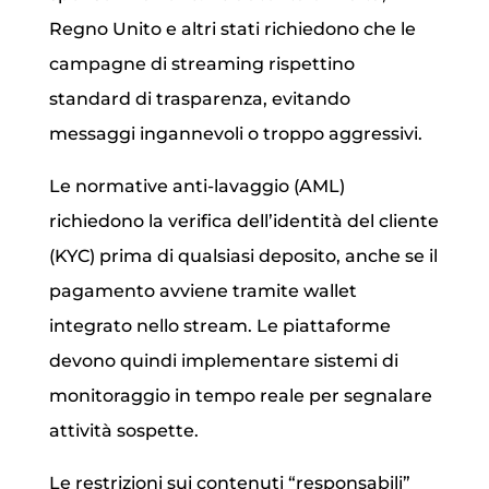
Regno Unito e altri stati richiedono che le
campagne di streaming rispettino
standard di trasparenza, evitando
messaggi ingannevoli o troppo aggressivi.
Le normative anti‑lavaggio (AML)
richiedono la verifica dell’identità del cliente
(KYC) prima di qualsiasi deposito, anche se il
pagamento avviene tramite wallet
integrato nello stream. Le piattaforme
devono quindi implementare sistemi di
monitoraggio in tempo reale per segnalare
attività sospette.
Le restrizioni sui contenuti “responsabili”