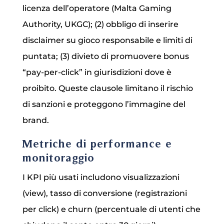
licenza dell’operatore (Malta Gaming
Authority, UKGC); (2) obbligo di inserire
disclaimer su gioco responsabile e limiti di
puntata; (3) divieto di promuovere bonus
“pay‑per‑click” in giurisdizioni dove è
proibito. Queste clausole limitano il rischio
di sanzioni e proteggono l’immagine del
brand.
Metriche di performance e
monitoraggio
I KPI più usati includono visualizzazioni
(view), tasso di conversione (registrazioni
per click) e churn (percentuale di utenti che