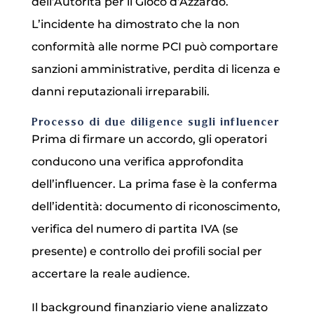
dell’Autorità per il Gioco d’Azzardo.
L’incidente ha dimostrato che la non
conformità alle norme PCI può comportare
sanzioni amministrative, perdita di licenza e
danni reputazionali irreparabili.
Processo di due diligence sugli influencer
Prima di firmare un accordo, gli operatori
conducono una verifica approfondita
dell’influencer. La prima fase è la conferma
dell’identità: documento di riconoscimento,
verifica del numero di partita IVA (se
presente) e controllo dei profili social per
accertare la reale audience.
Il background finanziario viene analizzato