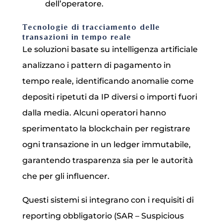
dell’operatore.
Tecnologie di tracciamento delle
transazioni in tempo reale
Le soluzioni basate su intelligenza artificiale
analizzano i pattern di pagamento in
tempo reale, identificando anomalie come
depositi ripetuti da IP diversi o importi fuori
dalla media. Alcuni operatori hanno
sperimentato la blockchain per registrare
ogni transazione in un ledger immutabile,
garantendo trasparenza sia per le autorità
che per gli influencer.
Questi sistemi si integrano con i requisiti di
reporting obbligatorio (SAR – Suspicious