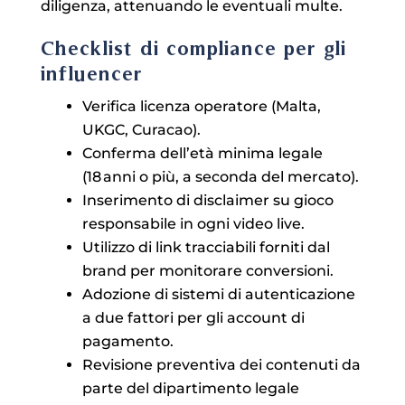
diligenza, attenuando le eventuali multe.
Checklist di compliance per gli
influencer
Verifica licenza operatore (Malta,
UKGC, Curacao).
Conferma dell’età minima legale
(18 anni o più, a seconda del mercato).
Inserimento di disclaimer su gioco
responsabile in ogni video live.
Utilizzo di link tracciabili forniti dal
brand per monitorare conversioni.
Adozione di sistemi di autenticazione
a due fattori per gli account di
pagamento.
Revisione preventiva dei contenuti da
parte del dipartimento legale