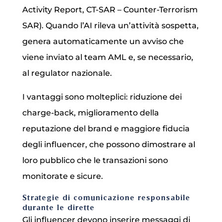
Activity Report, CT‑SAR – Counter‑Terrorism
SAR). Quando l’AI rileva un’attività sospetta,
genera automaticamente un avviso che
viene inviato al team AML e, se necessario,
al regulator nazionale.
I vantaggi sono molteplici: riduzione dei
charge‑back, miglioramento della
reputazione del brand e maggiore fiducia
degli influencer, che possono dimostrare al
loro pubblico che le transazioni sono
monitorate e sicure.
Strategie di comunicazione responsabile
durante le dirette
Gli influencer devono inserire messaggi di