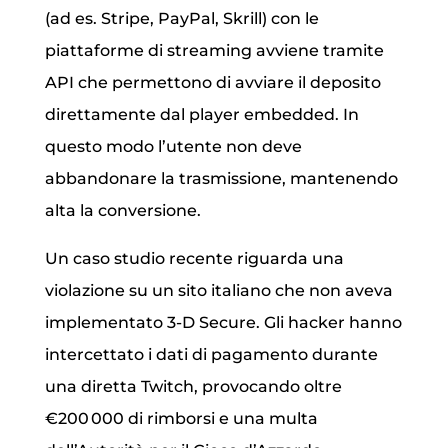
(ad es. Stripe, PayPal, Skrill) con le
piattaforme di streaming avviene tramite
API che permettono di avviare il deposito
direttamente dal player embedded. In
questo modo l’utente non deve
abbandonare la trasmissione, mantenendo
alta la conversione.
Un caso studio recente riguarda una
violazione su un sito italiano che non aveva
implementato 3‑D Secure. Gli hacker hanno
intercettato i dati di pagamento durante
una diretta Twitch, provocando oltre
€200 000 di rimborsi e una multa