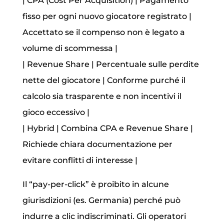
| CPA (Cost Per Acquisition) | Pagamento
fisso per ogni nuovo giocatore registrato |
Accettato se il compenso non è legato a
volume di scommessa |
| Revenue Share | Percentuale sulle perdite
nette del giocatore | Conforme purché il
calcolo sia trasparente e non incentivi il
gioco eccessivo |
| Hybrid | Combina CPA e Revenue Share |
Richiede chiara documentazione per
evitare conflitti di interesse |
Il “pay‑per‑click” è proibito in alcune
giurisdizioni (es. Germania) perché può
indurre a clic indiscriminati. Gli operatori