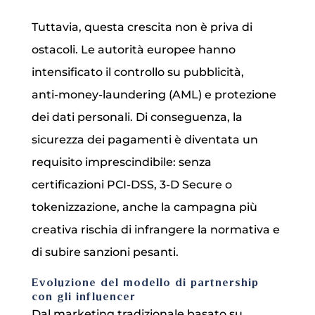
Tuttavia, questa crescita non è priva di
ostacoli. Le autorità europee hanno
intensificato il controllo su pubblicità,
anti‑money‑laundering (AML) e protezione
dei dati personali. Di conseguenza, la
sicurezza dei pagamenti è diventata un
requisito imprescindibile: senza
certificazioni PCI‑DSS, 3‑D Secure o
tokenizzazione, anche la campagna più
creativa rischia di infrangere la normativa e
di subire sanzioni pesanti.
Evoluzione del modello di partnership
con gli influencer
Dal marketing tradizionale basato su