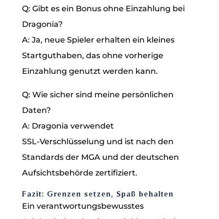
Q: Gibt es ein Bonus ohne Einzahlung bei
Dragonia?
A: Ja, neue Spieler erhalten ein kleines
Startguthaben, das ohne vorherige
Einzahlung genutzt werden kann.
Q: Wie sicher sind meine persönlichen
Daten?
A: Dragonia verwendet
SSL‑Verschlüsselung und ist nach den
Standards der MGA und der deutschen
Aufsichtsbehörde zertifiziert.
Fazit: Grenzen setzen, Spaß behalten
Ein verantwortungsbewusstes