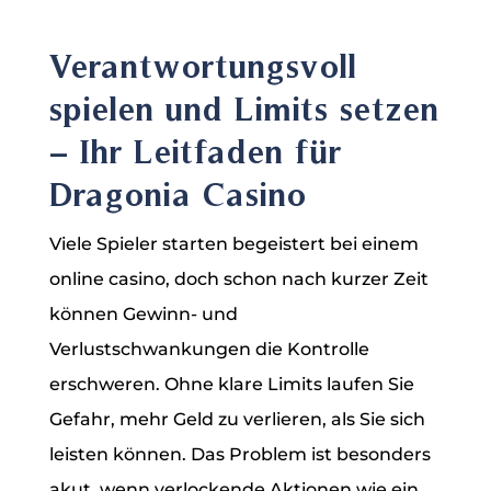
Verantwortungsvoll
spielen und Limits setzen
– Ihr Leitfaden für
Dragonia Casino
Viele Spieler starten begeistert bei einem
online casino, doch schon nach kurzer Zeit
können Gewinn- und
Verlustschwankungen die Kontrolle
erschweren. Ohne klare Limits laufen Sie
Gefahr, mehr Geld zu verlieren, als Sie sich
leisten können. Das Problem ist besonders
akut, wenn verlockende Aktionen wie ein