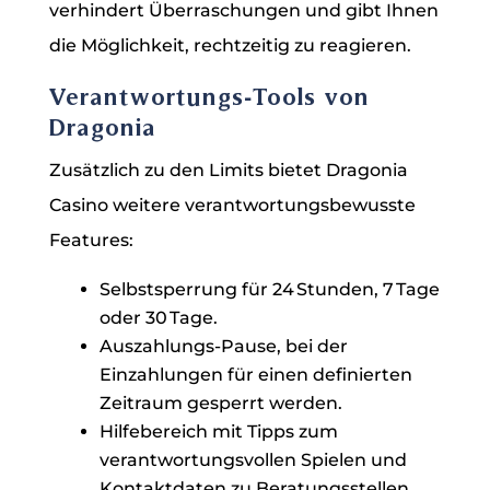
verhindert Überraschungen und gibt Ihnen
die Möglichkeit, rechtzeitig zu reagieren.
Verantwortungs‑Tools von
Dragonia
Zusätzlich zu den Limits bietet Dragonia
Casino weitere verantwortungsbewusste
Features:
Selbstsperrung für 24 Stunden, 7 Tage
oder 30 Tage.
Auszahlungs‑Pause, bei der
Einzahlungen für einen definierten
Zeitraum gesperrt werden.
Hilfebereich mit Tipps zum
verantwortungsvollen Spielen und
Kontaktdaten zu Beratungsstellen.