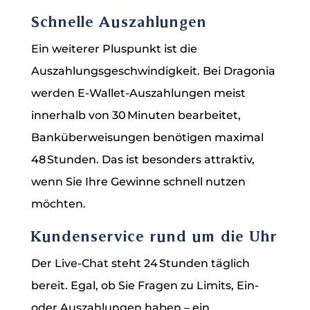
Schnelle Auszahlungen
Ein weiterer Pluspunkt ist die
Auszahlungsgeschwindigkeit. Bei Dragonia
werden E‑Wallet‑Auszahlungen meist
innerhalb von 30 Minuten bearbeitet,
Banküberweisungen benötigen maximal
48 Stunden. Das ist besonders attraktiv,
wenn Sie Ihre Gewinne schnell nutzen
möchten.
Kundenservice rund um die Uhr
Der Live‑Chat steht 24 Stunden täglich
bereit. Egal, ob Sie Fragen zu Limits, Ein-
oder Auszahlungen haben – ein