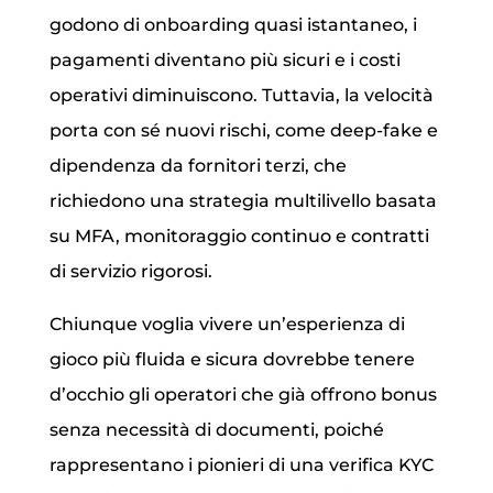
godono di onboarding quasi istantaneo, i
pagamenti diventano più sicuri e i costi
operativi diminuiscono. Tuttavia, la velocità
porta con sé nuovi rischi, come deep‑fake e
dipendenza da fornitori terzi, che
richiedono una strategia multilivello basata
su MFA, monitoraggio continuo e contratti
di servizio rigorosi.
Chiunque voglia vivere un’esperienza di
gioco più fluida e sicura dovrebbe tenere
d’occhio gli operatori che già offrono bonus
senza necessità di documenti, poiché
rappresentano i pionieri di una verifica KYC