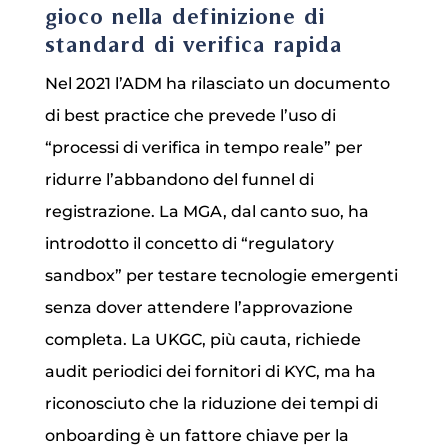
gioco nella definizione di
standard di verifica rapida
Nel 2021 l’ADM ha rilasciato un documento
di best practice che prevede l’uso di
“processi di verifica in tempo reale” per
ridurre l’abbandono del funnel di
registrazione. La MGA, dal canto suo, ha
introdotto il concetto di “regulatory
sandbox” per testare tecnologie emergenti
senza dover attendere l’approvazione
completa. La UKGC, più cauta, richiede
audit periodici dei fornitori di KYC, ma ha
riconosciuto che la riduzione dei tempi di
onboarding è un fattore chiave per la