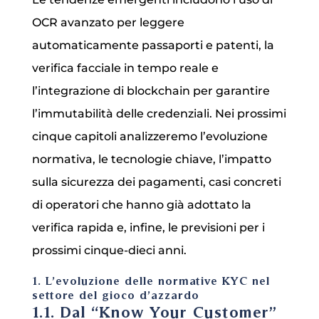
OCR avanzato per leggere
automaticamente passaporti e patenti, la
verifica facciale in tempo reale e
l’integrazione di blockchain per garantire
l’immutabilità delle credenziali. Nei prossimi
cinque capitoli analizzeremo l’evoluzione
normativa, le tecnologie chiave, l’impatto
sulla sicurezza dei pagamenti, casi concreti
di operatori che hanno già adottato la
verifica rapida e, infine, le previsioni per i
prossimi cinque‑dieci anni.
1. L’evoluzione delle normative KYC nel
settore del gioco d’azzardo
1.1. Dal “Know Your Customer”