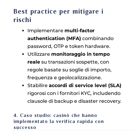
Best practice per mitigare i
rischi
Implementare
multi‑factor
authentication (MFA)
combinando
password, OTP e token hardware.
Utilizzare
monitoraggio in tempo
reale
su transazioni sospette, con
regole basate su soglie di importo,
frequenza e geolocalizzazione.
Stabilire
accordi di service level (SLA)
rigorosi con i fornitori KYC, includendo
clausole di backup e disaster recovery.
4. Caso studio: casinò che hanno
implementato la verifica rapida con
successo