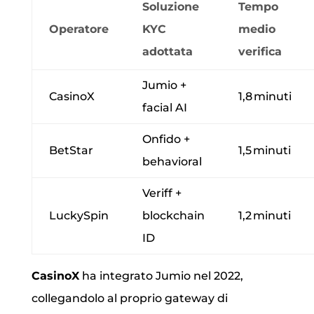
Soluzione
Tempo
Operatore
KYC
medio
adottata
verifica
Jumio +
CasinoX
1,8 minuti
facial AI
Onfido +
BetStar
1,5 minuti
behavioral
Veriff +
LuckySpin
blockchain
1,2 minuti
ID
CasinoX
ha integrato Jumio nel 2022,
collegandolo al proprio gateway di