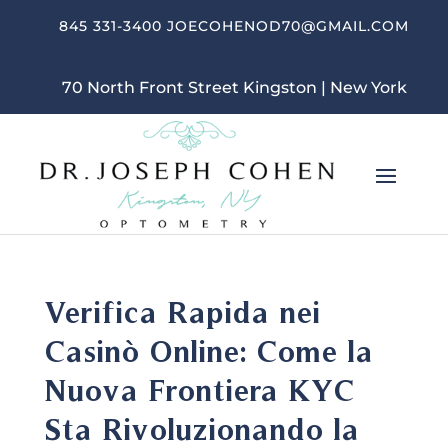
845 331-3400
JOECOHENOD70@GMAIL.COM
70 North Front Street Kingston | New York
Verifica Rapida nei
Casinò Online: Come la
Nuova Frontiera KYC
Sta Rivoluzionando la