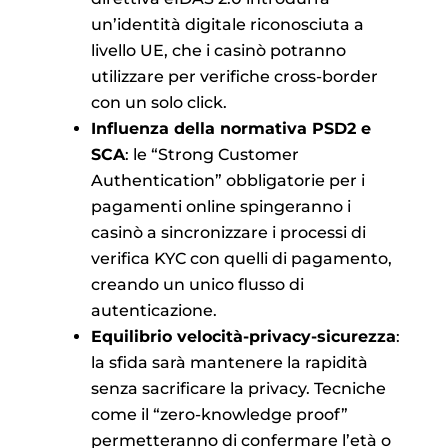
un’identità digitale riconosciuta a
livello UE, che i casinò potranno
utilizzare per verifiche cross‑border
con un solo click.
Influenza della normativa PSD2 e
SCA
: le “Strong Customer
Authentication” obbligatorie per i
pagamenti online spingeranno i
casinò a sincronizzare i processi di
verifica KYC con quelli di pagamento,
creando un unico flusso di
autenticazione.
Equilibrio velocità‑privacy‑sicurezza
:
la sfida sarà mantenere la rapidità
senza sacrificare la privacy. Tecniche
come il “zero‑knowledge proof”
permetteranno di confermare l’età o