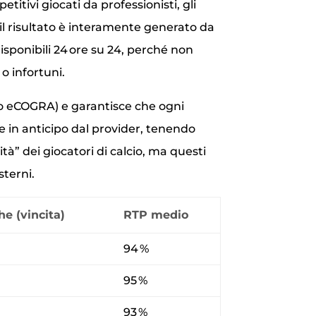
itivi giocati da professionisti, gli
il risultato è interamente generato da
disponibili 24 ore su 24, perché non
o infortuni.
io eCOGRA) e garantisce che ogni
e in anticipo dal provider, tenendo
ità” dei giocatori di calcio, ma questi
sterni.
he (vincita)
RTP medio
94 %
95 %
93 %