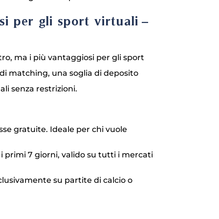
 per gli sport virtuali –
ro, ma i più vantaggiosi per gli sport
 di matching, una soglia di deposito
ali senza restrizioni.
se gratuite. Ideale per chi vuole
primi 7 giorni, valido su tutti i mercati
clusivamente su partite di calcio o