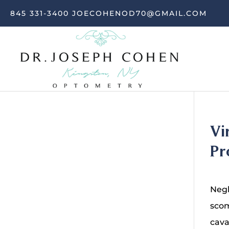
845 331-3400
JOECOHENOD70@GMAIL.COM
Vi
Pr
Negl
scom
cava