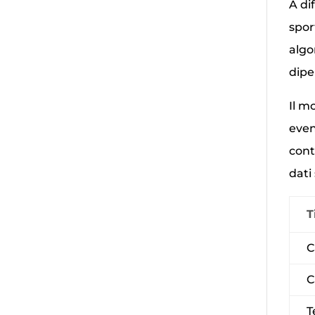
A di
spor
algo
dipe
Il m
even
cont
dati
T
C
C
T