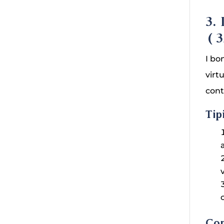
3.
( 
I bo
virt
cont
Tip
v
c
Com