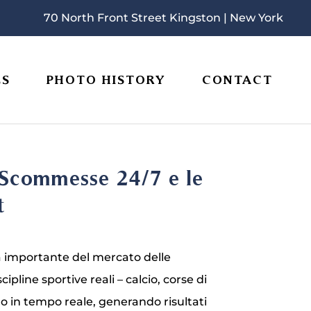
70 North Front Street Kingston | New York
ES
PHOTO HISTORY
CONTACT
 Scommesse 24/7 e le
t
ta importante del mercato delle
pline sportive reali – calcio, corse di
ono in tempo reale, generando risultati