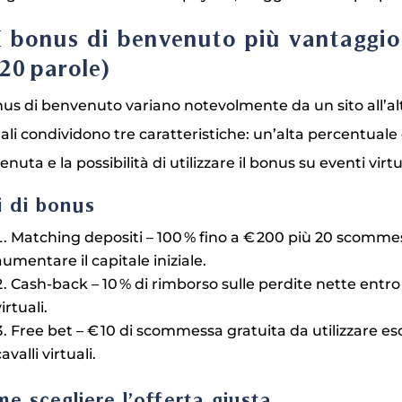
 I bonus di benvenuto più vantaggiosi
320 parole)
nus di benvenuto variano notevolmente da un sito all’alt
uali condividono tre caratteristiche: un’alta percentuale
enuta e la possibilità di utilizzare il bonus su eventi virtu
i di bonus
Matching depositi – 100 % fino a € 200 più 20 scommes
aumentare il capitale iniziale.
Cash‑back – 10 % di rimborso sulle perdite nette entro i 
irtuali.
Free bet – € 10 di scommessa gratuita da utilizzare es
avalli virtuali.
e scegliere l’offerta giusta