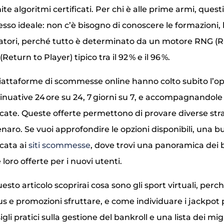
ite algoritmi certificati. Per chi è alle prime armi, que
esso ideale: non c’è bisogno di conoscere le formazioni, l
atori, perché tutto è determinato da un motore RNG
Return to Player) tipico tra il 92 % e il 96 %.
iattaforme di scommesse online hanno colto subito l’op
inuative 24 ore su 24, 7 giorni su 7, e accompagnando
cate. Queste offerte permettono di provare diverse s
enaro. Se vuoi approfondire le opzioni disponibili, una 
cata ai
siti scommesse
, dove trovi una panoramica dei
e loro offerte per i nuovi utenti.
uesto articolo scoprirai cosa sono gli sport virtuali, perch
s e promozioni sfruttare, e come individuare i jackpot p
igli pratici sulla gestione del bankroll e una lista dei mi