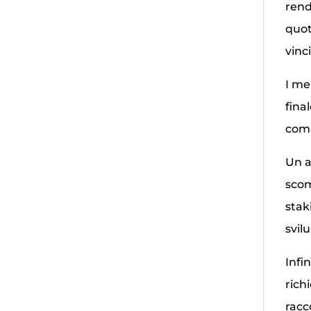
rend
quot
vinc
I me
fina
comp
Un a
scom
stak
svil
Infi
rich
racc