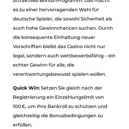
attraktives Bonus‑Programm. Das macht
es zu einer hervorragenden Wahl für
deutsche Spieler, die sowohl Sicherheit als
auch hohe Gewinnchancen suchen. Durch
die konsequente Einhaltung neuer
Vorschriften bleibt das Casino nicht nur
legal, sondern auch wettbewerbsfähig – ein
echter Gewinn für alle, die
verantwortungsbewusst spielen wollen.
Quick Win:
Setzen Sie gleich nach der
Registrierung ein Einzahlungslimit von
100 €, um Ihre Bankroll zu schützen und
gleichzeitig die Bonusbedingungen zu
erfüllen.