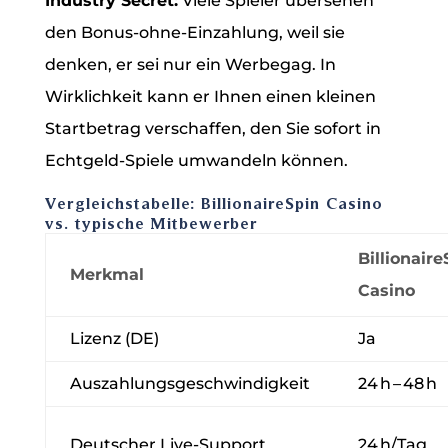
Industry Secret:
Viele Spieler übersehen
den Bonus‑ohne‑Einzahlung, weil sie
denken, er sei nur ein Werbegag. In
Wirklichkeit kann er Ihnen einen kleinen
Startbetrag verschaffen, den Sie sofort in
Echtgeld‑Spiele umwandeln können.
Vergleichstabelle: BillionaireSpin Casino
vs. typische Mitbewerber
Billionaire
Merkmal
Casino
Lizenz (DE)
Ja
Auszahlungsgeschwindigkeit
24 h – 48 h
Deutscher Live‑Support
24 h/Tag