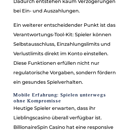
Dadurch entstehen kaum Verzögerungen
bei Ein- und Auszahlungen.
Ein weiterer entscheidender Punkt ist das
Verantwortungs‑Tool‑Kit: Spieler können
Selbstausschluss, Einzahlungslimits und
Verlustlimits direkt im Konto einstellen.
Diese Funktionen erfüllen nicht nur
regulatorische Vorgaben, sondern fördern
ein gesundes Spielverhalten.
Mobile Erfahrung: Spielen unterwegs
ohne Kompromisse
Heutige Spieler erwarten, dass ihr
Lieblingscasino überall verfügbar ist.
BillionaireSpin Casino hat eine responsive