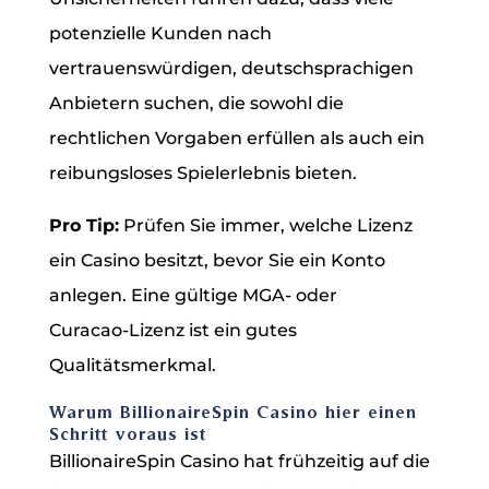
potenzielle Kunden nach
vertrauenswürdigen, deutschsprachigen
Anbietern suchen, die sowohl die
rechtlichen Vorgaben erfüllen als auch ein
reibungsloses Spielerlebnis bieten.
Pro Tip:
Prüfen Sie immer, welche Lizenz
ein Casino besitzt, bevor Sie ein Konto
anlegen. Eine gültige MGA‑ oder
Curacao‑Lizenz ist ein gutes
Qualitätsmerkmal.
Warum BillionaireSpin Casino hier einen
Schritt voraus ist
BillionaireSpin Casino hat frühzeitig auf die