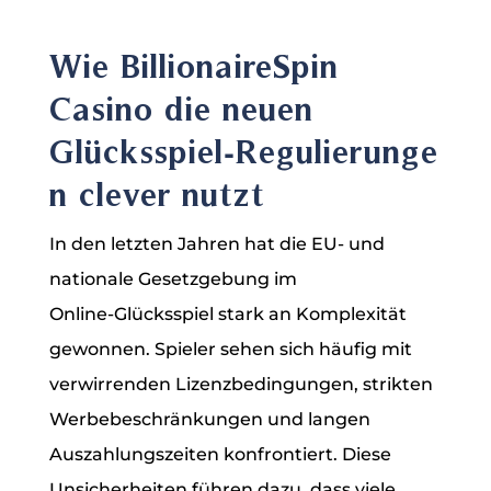
Wie BillionaireSpin
Casino die neuen
Glücksspiel‑Regulierunge
n clever nutzt
In den letzten Jahren hat die EU‑ und
nationale Gesetzgebung im
Online‑Glücksspiel stark an Komplexität
gewonnen. Spieler sehen sich häufig mit
verwirrenden Lizenzbedingungen, strikten
Werbebeschränkungen und langen
Auszahlungszeiten konfrontiert. Diese
Unsicherheiten führen dazu, dass viele