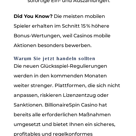
sofortige Ein- und Auszahlungen.
Did You Know?
Die meisten mobilen
Spieler erhalten im Schnitt 15 % höhere
Bonus‑Wertungen, weil Casinos mobile
Aktionen besonders bewerben.
Warum Sie jetzt handeln sollten
Die neuen Glücksspiel‑Regulierungen
werden in den kommenden Monaten
weiter strenger. Plattformen, die sich nicht
anpassen, riskieren Lizenzentzug oder
Sanktionen. BillionaireSpin Casino hat
bereits alle erforderlichen Maßnahmen
umgesetzt und bietet Ihnen ein sicheres,
profitables und regelkonformes