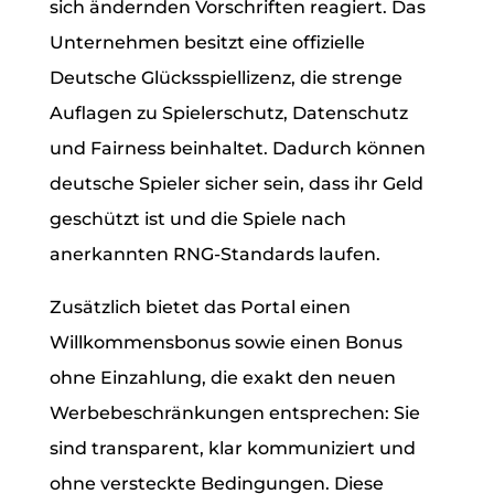
sich ändernden Vorschriften reagiert. Das
Unternehmen besitzt eine offizielle
Deutsche Glücksspiellizenz, die strenge
Auflagen zu Spielerschutz, Datenschutz
und Fairness beinhaltet. Dadurch können
deutsche Spieler sicher sein, dass ihr Geld
geschützt ist und die Spiele nach
anerkannten RNG‑Standards laufen.
Zusätzlich bietet das Portal einen
Willkommensbonus sowie einen Bonus
ohne Einzahlung, die exakt den neuen
Werbebeschränkungen entsprechen: Sie
sind transparent, klar kommuniziert und
ohne versteckte Bedingungen. Diese