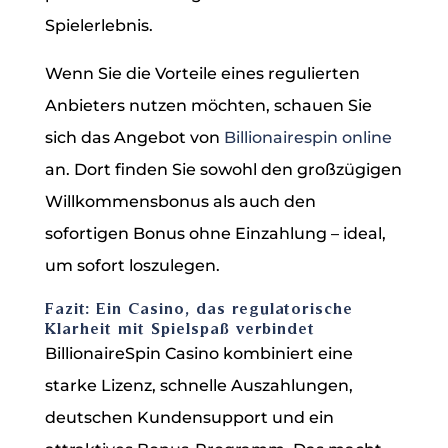
Spielerlebnis.
Wenn Sie die Vorteile eines regulierten
Anbieters nutzen möchten, schauen Sie
sich das Angebot von
Billionairespin online
an. Dort finden Sie sowohl den großzügigen
Willkommensbonus als auch den
sofortigen Bonus ohne Einzahlung – ideal,
um sofort loszulegen.
Fazit: Ein Casino, das regulatorische
Klarheit mit Spielspaß verbindet
BillionaireSpin Casino kombiniert eine
starke Lizenz, schnelle Auszahlungen,
deutschen Kundensupport und ein