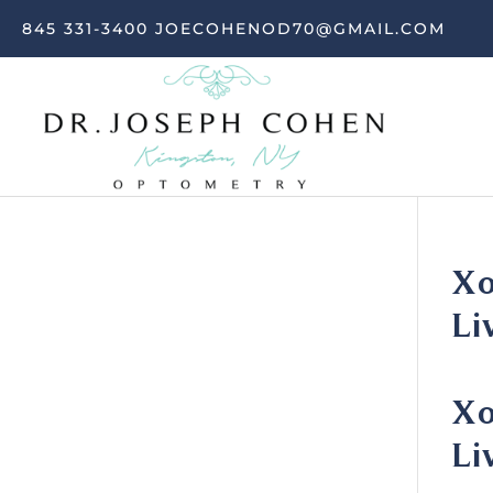
845 331-3400
JOECOHENOD70@GMAIL.COM
Xo
Li
Xo
Li