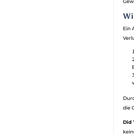
Gew
Wi
Ein 
Verl
Durc
die 
Did
kein