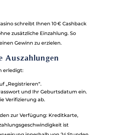
n Casino schreibt Ihnen 10 € Cashback
 ohne zusätzliche Einzahlung. So
einen Gewinn zu erzielen.
le Auszahlungen
 erledigt:
uf „Registrieren“.
 Passwort und Ihr Geburtsdatum ein.
e Verifizierung ab.
den zur Verfügung: Kreditkarte,
zahlungsgeschwindigkeit ist
erweisung innerhalb von 24 Stunden.