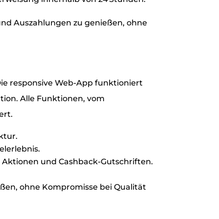
- und Auszahlungen zu genießen, ohne
 Die responsive Web‑App funktioniert
tion. Alle Funktionen, vom
ert.
ktur.
elerlebnis.
 Aktionen und Cashback‑Gutschriften.
eßen, ohne Kompromisse bei Qualität