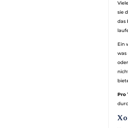
Viel
sie 
das 
lauf
Ein 
was 
oder
nich
biet
Pro 
durc
Xo