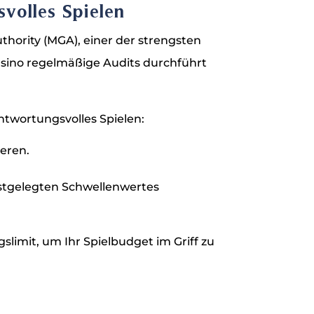
volles Spielen
thority (MGA), einer der strengsten
sino regelmäßige Audits durchführt
antwortungsvolles Spielen:
ieren.
festgelegten Schwellenwertes
gslimit, um Ihr Spielbudget im Griff zu