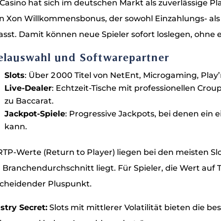
Casino hat sich im deutschen Markt als zuverlässige Plat
n Xon Willkommensbonus, der sowohl Einzahlungs‑ al
sst. Damit können neue Spieler sofort loslegen, ohne e
elauswahl und Softwarepartner
Slots
: Über 2 000 Titel von NetEnt, Microgaming, Pla
Live‑Dealer
: Echtzeit‑Tische mit professionellen Crou
zu Baccarat.
Jackpot‑Spiele
: Progressive Jackpots, bei denen ein 
kann.
RTP‑Werte (Return to Player) liegen bei den meisten Sl
Branchendurchschnitt liegt. Für Spieler, die Wert auf T
cheidender Pluspunkt.
stry Secret:
Slots mit mittlerer Volatilität bieten die 