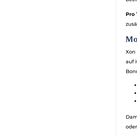
Pro 
zusä
Mo
Xon 
auf 
Bonu
Dami
oder