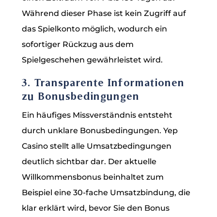
Während dieser Phase ist kein Zugriff auf
das Spielkonto möglich, wodurch ein
sofortiger Rückzug aus dem
Spielgeschehen gewährleistet wird.
3. Transparente Informationen
zu Bonusbedingungen
Ein häufiges Missverständnis entsteht
durch unklare Bonusbedingungen. Yep
Casino stellt alle Umsatzbedingungen
deutlich sichtbar dar. Der aktuelle
Willkommensbonus beinhaltet zum
Beispiel eine 30‑fache Umsatzbindung, die
klar erklärt wird, bevor Sie den Bonus