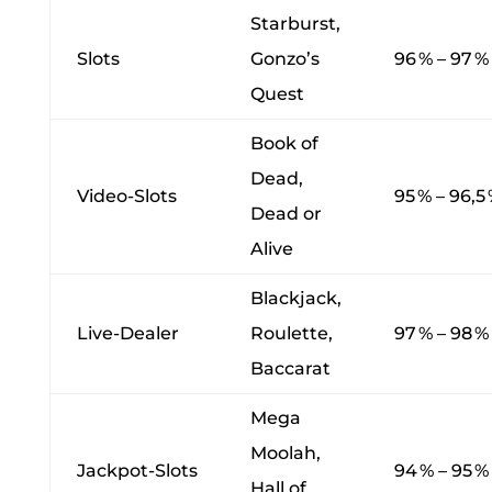
Starburst,
Slots
Gonzo’s
96 % – 97 %
Quest
Book of
Dead,
Video‑Slots
95 % – 96,5
Dead or
Alive
Blackjack,
Live‑Dealer
Roulette,
97 % – 98 %
Baccarat
Mega
Moolah,
Jackpot‑Slots
94 % – 95 %
Hall of