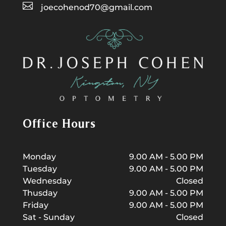

joecohenod70@gmail.com
Office Hours
Monday
9.00 AM - 5.00 PM
Tuesday
9.00 AM - 5.00 PM
Wednesday
Closed
Thusday
9.00 AM - 5.00 PM
Friday
9.00 AM - 5.00 PM
Sat - Sunday
Closed