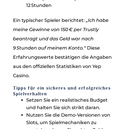
12 Stunden
Ein typischer Spieler berichtet:
„Ich habe
meine Gewinne von 150 € per Trustly
beantragt und das Geld war nach
9 Stunden auf meinem Konto.“
Diese
Erfahrungswerte bestätigen die Angaben
aus den offiziellen Statistiken von Yep
Casino.
Tipps für ein sicheres und erfolgreiches
Spielverhalten
Setzen Sie ein realistisches Budget
und halten Sie sich strikt daran.
Nutzen Sie die Demo‑Versionen von
Slots, um Spielmechaniken zu