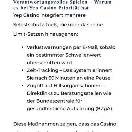
Verantwortungsvolles Spielen – Warum
es bei Yep Casino Priorität hat
Yep Casino integriert mehrere
Selbstschutz‑Tools, die über das reine
Limit‑Setzen hinausgehen:
Verlustwarnungen per E‑Mail, sobald
ein bestimmter Schwellenwert
überschritten wird.
Zeit‑Tracking – Das System erinnert
Sie nach 60 Minuten an eine Pause.
Zugriff auf Hilfsorganisationen –
Direktlinks zu Beratungsstellen wie
der Bundeszentrale für
gesundheitliche Aufklärung (BZgA).
Diese Maßnahmen zeigen, dass das Casino