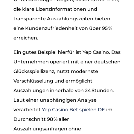
die klare Lizenzinformationen und
transparente Auszahlungszeiten bieten,
eine Kundenzufriedenheit von über 95 %
erreichen.
Ein gutes Beispiel hierfür ist Yep Casino. Das
Unternehmen operiert mit einer deutschen
Glücksspiellizenz, nutzt modernste
Verschlüsselung und ermöglicht
Auszahlungen innerhalb von 24 Stunden.
Laut einer unabhängigen Analyse
verarbeitet
Yep Casino Bet spielen DE
im
Durchschnitt 98 % aller
Auszahlungsanfragen ohne